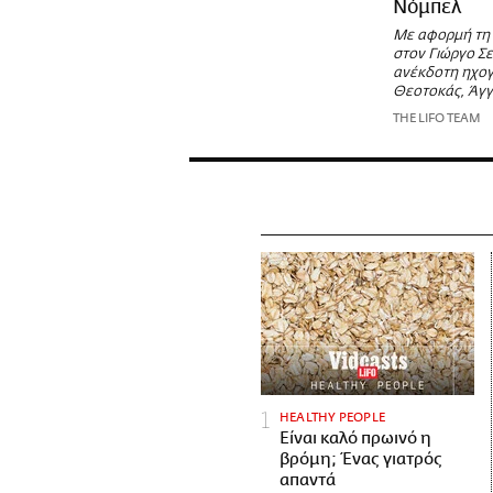
Νόμπελ
Με αφορμή τη 
στον Γιώργο Σ
ανέκδοτη ηχογ
Θεοτοκάς, Άγγ
THE LIFO TEAM
HEALTHY PEOPLE
Είναι καλό πρωινό η
βρόμη; Ένας γιατρός
απαντά