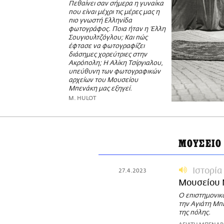
Πεθαίνει σαν σήμερα η γυναίκα
που είναι μέχρι τις μέρες μας η
πιο γνωστή Ελληνίδα
φωτογράφος. Ποια ήταν η Έλλη
Σουγιουλτζόγλου; Και πώς
έφτασε να φωτογραφίζει
διάσημες χορεύτριες στην
Ακρόπολη; Η Αλίκη Τσίργιαλου,
υπεύθυνη των φωτογραφικών
αρχείων του Μουσείου
Μπενάκη μας εξηγεί.
M. HULOT
ΜΟΥΣΕΙΟ
Ιστορία
27.4.2023
Μουσείου
Ο επιστημονικ
την Αγιάτη Μπε
της πόλης.