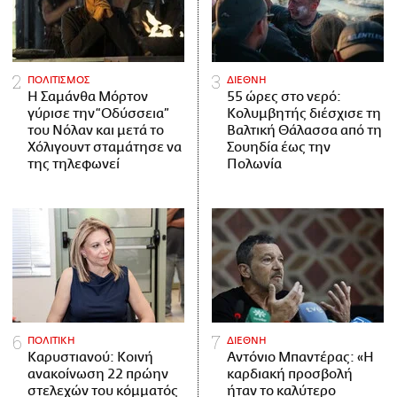
ΠΟΛΙΤΙΣΜΟΣ
ΔΙΕΘΝΗ
Η Σαμάνθα Μόρτον
55 ώρες στο νερό:
γύρισε την “Οδύσσεια”
Κολυμβητής διέσχισε τη
του Νόλαν και μετά το
Βαλτική Θάλασσα από τη
Χόλιγουντ σταμάτησε να
Σουηδία έως την
της τηλεφωνεί
Πολωνία
ΠΟΛΙΤΙΚΗ
ΔΙΕΘΝΗ
Καρυστιανού: Κοινή
Αντόνιο Μπαντέρας: «Η
ανακοίνωση 22 πρώην
καρδιακή προσβολή
στελεχών του κόμματός
ήταν το καλύτερο