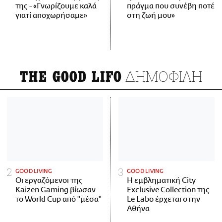
της - «Γνωρίζουμε καλά
πράγμα που συνέβη ποτέ
γιατί αποχωρήσαμε»
στη ζωή μου»
ΔΗΜΟΦΙΛΗ
THE GOOD LIFO
GOOD LIVING
GOOD LIVING
Οι εργαζόμενοι της
Η εμβληματική City
Kaizen Gaming βίωσαν
Exclusive Collection της
το World Cup από "μέσα"
Le Labo έρχεται στην
Αθήνα