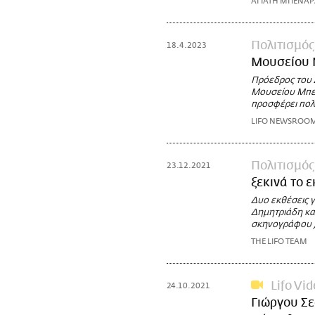
ΑΓΙΑΤΗ ΜΠΕΝΑ
Πολιτισμός
18.4.2023
Μουσείου
Πρόεδρος του Δ
Μουσείου Μπεν
προσφέρει πολλ
LIFO NEWSROO
Πολιτισμός
23.12.2021
ξεκινά το 
Δυο εκθέσεις γ
Δημητριάδη κα
σκηνογράφου J
THE LIFO TEAM
Lifo Vi
24.10.2021
Γιώργου Σε