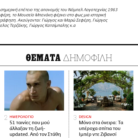
σημερινή επέτειο της απονομής του Νόμπελ Λογοτεχνίας 1963
εφέρη, το Μουσείο Μπενάκη φέρνει στο φως μια ιστορική
ράφηση. Ακούγονται: Γιώργος και Μαρώ Σεφέρη, Γιώργος
ελος Τερζάκης, Γιώργος Κατσίμπαλης κ.α
ΔΗΜΟΦΙΛΗ
ΘΕΜΑΤΑ
ΗΜΕΡΟΛΟΓΙΟ
DESIGN
51 ταινίες που μού
Μόνο στα όνειρα: Τα
άλλαξαν τη ζωή-
υπέροχα σπίτια του
updated. Aπό τον Στάθη
Ιμπέρ ντε Ζιβανσί