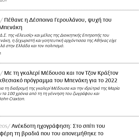
ΡΔΟΥ
Πέθανε η Δέσποινα Γερουλάνου, ψυχή του
 Μπενάκη
.Σ. της «Ελευσίς» και μέλος της Διοικητικής Επιτροπής του
άκη, η ξεχωριστή και γοητευτική αρχόντισσα της Αθήνας είχε
ά στην Ελλάδα και τον πολιτισμό.
M
Με τη γκαλερί Μέδουσα και τον Τζον Κράξτον
εκθεσιακό πρόγραμμα του Μπενάκη για το 2022
ια τη διαδρομή της γκαλερί Μέδουσα και την ιδρύτριά της Μαρία
ι τα 100 χρόνια από τη τη γέννηση του ζωγράφου και
ohn Craxton.
deos
Ανέκδοτη ηχογράφηση: Στο σπίτι του
φέρη τη βραδιά που του απονεμήθηκε το