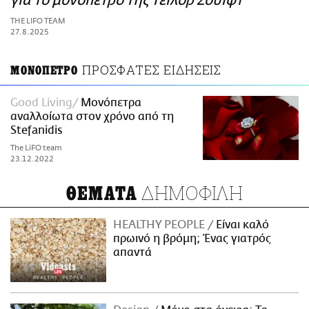
για το μονόπετρο της Τέιλορ Σουίφτ
ΑΜΠΑ
THE LIFO TEAM
PRINT
27.8.2025
ΠΡΟΣΦΑΤΕΣ ΕΙΔΗΣΕΙΣ
ΜΟΝΟΠΕΤΡΟ
Good Living
Μονόπετρα
αναλλοίωτα στον χρόνο από τη
Stefanidis
The LiFO team
23.12.2022
ΔΗΜΟΦΙΛΗ
ΘΕΜΑΤΑ
HEALTHY PEOPLE
Είναι καλό
πρωινό η βρόμη; Ένας γιατρός
απαντά