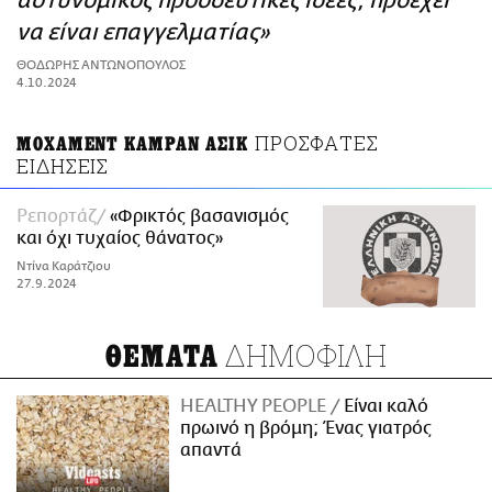
αστυνομικός προοδευτικές ιδέες, προέχει
ΑΜΠΑ
να είναι επαγγελματίας»
PRINT
ΘΟΔΩΡΗΣ ΑΝΤΩΝΟΠΟΥΛΟΣ
4.10.2024
ΠΡΟΣΦΑΤΕΣ
ΜΟΧΑΜΕΝΤ ΚΑΜΡΑΝ ΑΣΙΚ
ΕΙΔΗΣΕΙΣ
Ρεπορτάζ
«Φρικτός βασανισμός
και όχι τυχαίος θάνατος»
Ντίνα Καράτζιου
27.9.2024
ΔΗΜΟΦΙΛΗ
ΘΕΜΑΤΑ
HEALTHY PEOPLE
Είναι καλό
πρωινό η βρόμη; Ένας γιατρός
απαντά