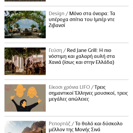
Design
Μόνο στα όνειρα: Τα
υπέροχα σπίτια του Ιμπέρ ντε
Ζιβανσί
Γεύση
Red Jane Grill: Η πιο
νόστιμη και χαλαρή αυλή στα
Χανιά (ίσως και στην Ελλάδα)
Είκοσι χρόνια LIFO
Tρεις
σημαντικοί Έλληνες μουσικοί, τρεις
μεγάλες απώλειες
Ρεπορτάζ
Το θολό και δύσκολο
μέλλον της Μονής Σινά