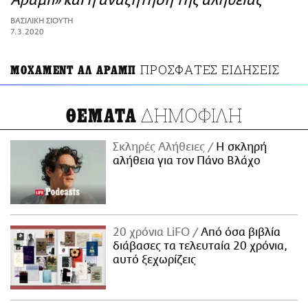
Άραμπ» και η αναζήτηση της αλήθειας
ΑΜΠΑ
ΒΑΣΙΛΙΚΗ ΣΙΟΥΤΗ
PRINT
7.3.2020
ΠΡΟΣΦΑΤΕΣ ΕΙΔΗΣΕΙΣ
ΜΟΧΑΜΕΝΤ ΑΛ ΑΡΑΜΠ
ΔΗΜΟΦΙΛΗ
ΘΕΜΑΤΑ
Σκληρές Αλήθειες
H σκληρή
αλήθεια για τον Πάνο Βλάχο
20 χρόνια LiFO
Από όσα βιβλία
διάβασες τα τελευταία 20 χρόνια,
αυτό ξεχωρίζεις