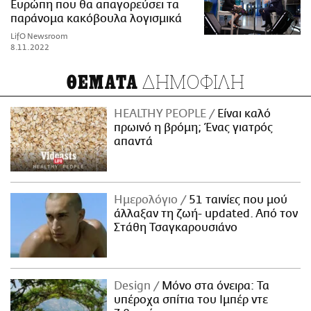
Ευρώπη που θα απαγορεύσει τα
παράνομα κακόβουλα λογισμικά
LifO Newsroom
8.11.2022
ΔΗΜΟΦΙΛΗ
ΘΕΜΑΤΑ
HEALTHY PEOPLE
Είναι καλό
πρωινό η βρόμη; Ένας γιατρός
απαντά
Ημερολόγιο
51 ταινίες που μού
άλλαξαν τη ζωή- updated. Aπό τον
Στάθη Τσαγκαρουσιάνο
Design
Μόνο στα όνειρα: Τα
υπέροχα σπίτια του Ιμπέρ ντε