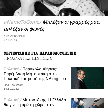
ΑΜΠΑ
PRINT
aNameToCome
Μπλέξαν οι γραμμές μας,
μπλέξαν οι φωνές
ANAMETOCOME
27.1.2023
ΜΗΤΣΟΤΑΚΗΣ ΓΙΑ ΠΑΡΑΚΟΛΟΥΘΗΣΕΙΣ
ΠΡΟΣΦΑΤΕΣ ΕΙΔΗΣΕΙΣ
Πολιτική
Παρακολουθήσεις:
Παρέμβαση Μητσοτάκη στην
Πολιτική Επιτροπή της ΝΔ σήμερα
LifO Newsroom
14.11.2022
Πολιτική
Μητσοτάκης: Η Ελλάδα
θα γίνει η πρώτη χώρα στην