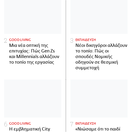
GOOD LIVING
ΕΚΠΑΙΔΕΥΣΗ
Μια νέα οπτική της
Νέοι δικηγόροι αλλάζουν
επιτυχίας: Πώς Gen Zs
το τοπίο: Πώς οι
και Millennials αλλάζουν
σπουδές Νομικής
το τοπίο της εργασίας
οδηγούν σε θεσμική
συμμετοχή
GOOD LIVING
ΕΚΠΑΙΔΕΥΣΗ
Η εμβληματική City
«Νιώσαμε ότι το παιδί