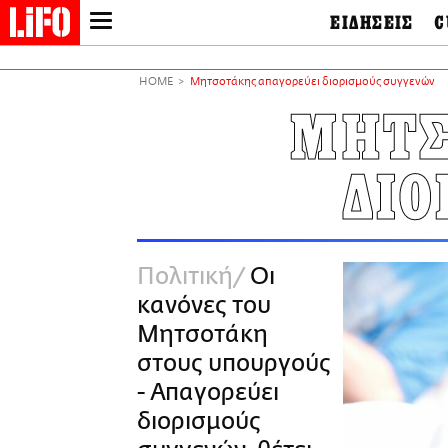
ΕΙΔΗΣΕΙΣ
C
LIFO SHOP
Ελλάδα
Ο
Διεθνή
Μ
NEWSLETTER
HOME
Μητσοτάκης απαγορεύει διορισμούς συγγενών
Πολιτική
Θ
ΜΙΚΡΟΠΡΑΓΜΑΤΑ
ΜΗΤΣ
Οικονομία
Ει
THE GOOD LIFO
Πολιτισμός
Βι
LIFOLAND
ΔΙΟ
Αθλητισμός
Αρ
CITY GUIDE
& 
Περιβάλλον
D
ΑΜΠΑ
TV & Media
Φ
PRINT
Tech &
Science
Πολιτική
Οι
European Lifo
κανόνες του
Μητσοτάκη
στους υπουργούς
- Απαγορεύει
διορισμούς