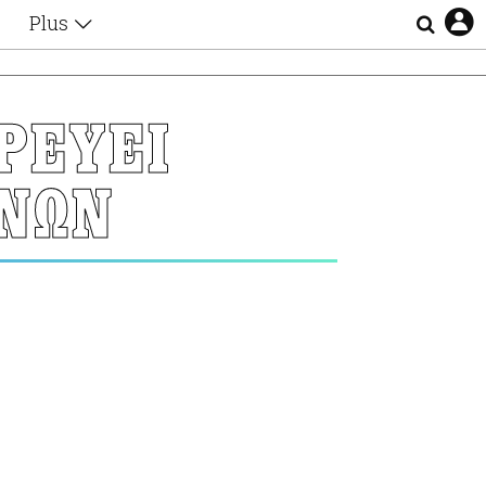
Plus
Θέματα
Συνεντεύξεις
Videos
ΡΕΥΕΙ
τα
Αφιερώματα
Ζώδια
ΕΝΩΝ
Εξομολογήσεις
Blogs
η
Οι Αθηναίοι
Απώλειες
Lgbtqi+
Επιλογές