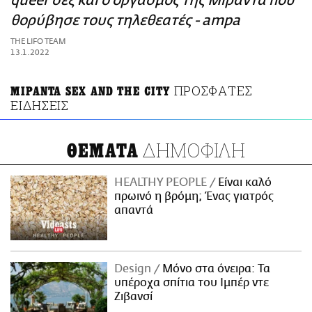
queer σεξ και ο οργασμός της Μιράντα που
ΑΜΠΑ
θορύβησε τους τηλεθεατές - ampa
PRINT
THE LIFO TEAM
13.1.2022
ΠΡΟΣΦΑΤΕΣ
ΜΙΡΑΝΤΑ SEX AND THE CITY
ΕΙΔΗΣΕΙΣ
ΔΗΜΟΦΙΛΗ
ΘΕΜΑΤΑ
HEALTHY PEOPLE
Είναι καλό
πρωινό η βρόμη; Ένας γιατρός
απαντά
Design
Μόνο στα όνειρα: Τα
υπέροχα σπίτια του Ιμπέρ ντε
Ζιβανσί