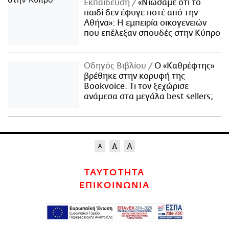
Εκπαίδευση
«Νιώσαμε ότι το
παιδί δεν έφυγε ποτέ από την
Αθήνα»: Η εμπειρία οικογενειών
που επέλεξαν σπουδές στην Κύπρο
Οδηγός Βιβλίου
Ο «Καθρέφτης»
βρέθηκε στην κορυφή της
Bookvoice. Τι τον ξεχώρισε
ανάμεσα στα μεγάλα best sellers;
ΤΑΥΤΟΤΗΤΑ
ΕΠΙΚΟΙΝΩΝΙΑ