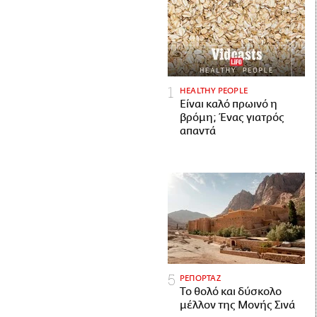
HEALTHY PEOPLE
Είναι καλό πρωινό η
βρόμη; Ένας γιατρός
απαντά
ΡΕΠΟΡΤΑΖ
Το θολό και δύσκολο
μέλλον της Μονής Σινά