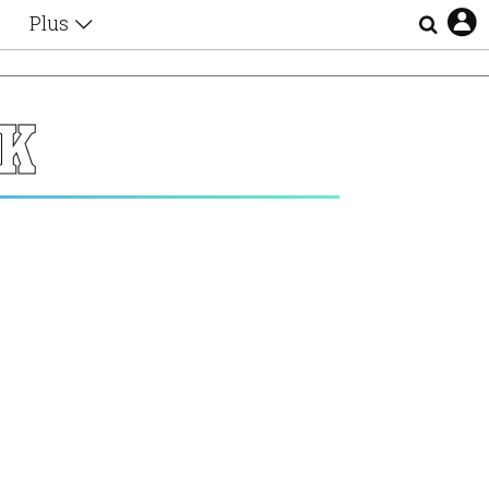
Plus
Θέματα
Συνεντεύξεις
Videos
Κ
τα
Αφιερώματα
Ζώδια
Εξομολογήσεις
Blogs
η
Οι Αθηναίοι
Απώλειες
Lgbtqi+
Επιλογές