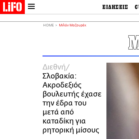
ΕΙΔΗΣΕΙΣ
C
LIFO SHOP
Ελλάδα
Ο
Διεθνή
Μ
NEWSLETTER
HOME
Μιλάν Μαζουρέκ
Πολιτική
Θ
ΜΙΚΡΟΠΡΑΓΜΑΤΑ
Οικονομία
Ει
THE GOOD LIFO
Πολιτισμός
Βι
LIFOLAND
Αθλητισμός
Αρ
CITY GUIDE
& 
Περιβάλλον
Διεθνή
D
ΑΜΠΑ
TV & Media
Φ
Σλοβακία:
PRINT
Tech &
Science
Ακροδεξιός
European Lifo
βουλευτής έχασε
την έδρα του
μετά από
καταδίκη για
ρητορική μίσους