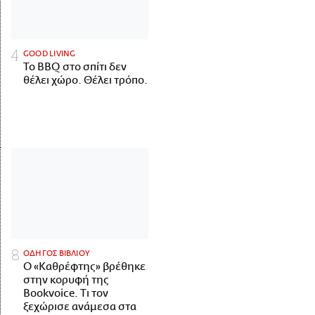
GOOD LIVING
Το BBQ στο σπίτι δεν
θέλει χώρο. Θέλει τρόπο.
ΟΔΗΓΟΣ ΒΙΒΛΙΟΥ
Ο «Καθρέφτης» βρέθηκε
στην κορυφή της
Bookvoice. Τι τον
ξεχώρισε ανάμεσα στα