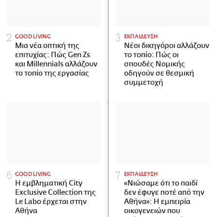
GOOD LIVING
ΕΚΠΑΙΔΕΥΣΗ
Μια νέα οπτική της
Νέοι δικηγόροι αλλάζουν
επιτυχίας: Πώς Gen Zs
το τοπίο: Πώς οι
και Millennials αλλάζουν
σπουδές Νομικής
το τοπίο της εργασίας
οδηγούν σε θεσμική
συμμετοχή
GOOD LIVING
ΕΚΠΑΙΔΕΥΣΗ
Η εμβληματική City
«Νιώσαμε ότι το παιδί
Exclusive Collection της
δεν έφυγε ποτέ από την
Le Labo έρχεται στην
Αθήνα»: Η εμπειρία
Αθήνα
οικογενειών που