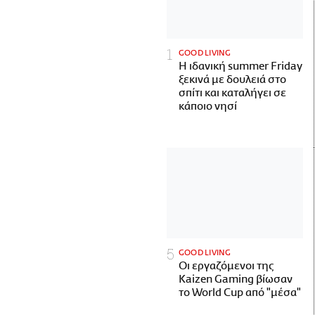
GOOD LIVING
Η ιδανική summer Friday
ξεκινά με δουλειά στο
σπίτι και καταλήγει σε
κάποιο νησί
GOOD LIVING
Οι εργαζόμενοι της
Kaizen Gaming βίωσαν
το World Cup από "μέσα"