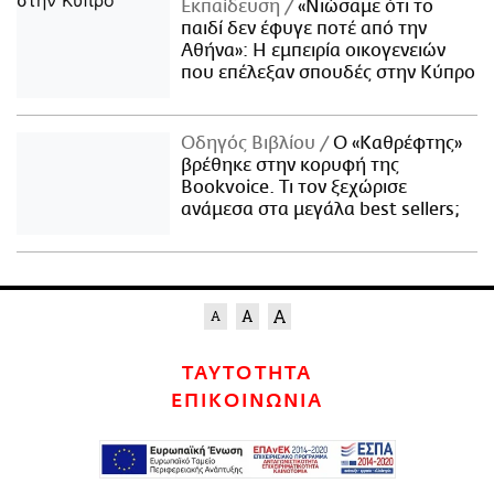
Εκπαίδευση
«Νιώσαμε ότι το
παιδί δεν έφυγε ποτέ από την
Αθήνα»: Η εμπειρία οικογενειών
που επέλεξαν σπουδές στην Κύπρο
Οδηγός Βιβλίου
Ο «Καθρέφτης»
βρέθηκε στην κορυφή της
Bookvoice. Τι τον ξεχώρισε
ανάμεσα στα μεγάλα best sellers;
ΤΑΥΤΟΤΗΤΑ
ΕΠΙΚΟΙΝΩΝΙΑ