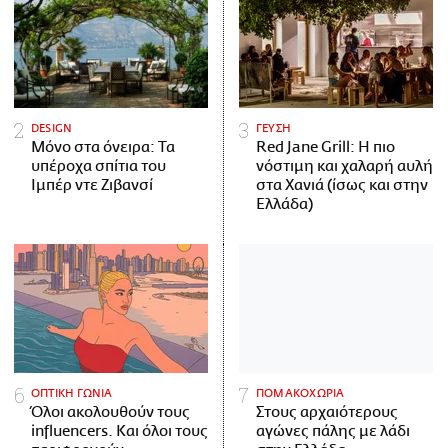
DESIGN
ΓΕΥΣΗ
Μόνο στα όνειρα: Τα
Red Jane Grill: Η πιο
υπέροχα σπίτια του
νόστιμη και χαλαρή αυλή
Ιμπέρ ντε Ζιβανσί
στα Χανιά (ίσως και στην
Ελλάδα)
ΟΠΤΙΚΗ ΓΩΝΙΑ
ΠΟΜΑΚΟΧΩΡΙΑ
Όλοι ακολουθούν τους
Στους αρχαιότερους
influencers. Και όλοι τους
αγώνες πάλης με λάδι