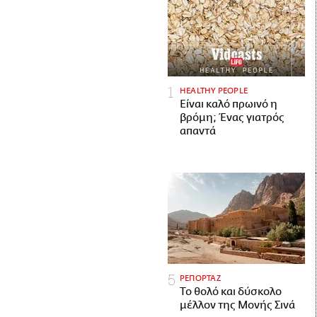
HEALTHY PEOPLE
Είναι καλό πρωινό η
βρόμη; Ένας γιατρός
απαντά
ΡΕΠΟΡΤΑΖ
Το θολό και δύσκολο
μέλλον της Μονής Σινά