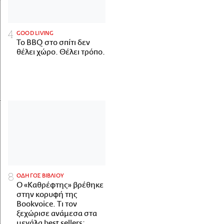
GOOD LIVING
Το BBQ στο σπίτι δεν
θέλει χώρο. Θέλει τρόπο.
ΟΔΗΓΟΣ ΒΙΒΛΙΟΥ
Ο «Καθρέφτης» βρέθηκε
στην κορυφή της
Bookvoice. Τι τον
ξεχώρισε ανάμεσα στα
μεγάλα best sellers;