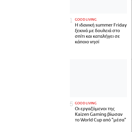
GOOD LIVING
Η ιδανική summer Friday
ξεκινά με δουλειά στο
σπίτι και καταλήγει σε
κάποιο νησί
GOOD LIVING
Οι εργαζόμενοι της
Kaizen Gaming βίωσαν
το World Cup από "μέσα"