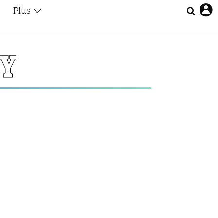
Plus
Θέματα
Συνεντεύξεις
Videos
ΟΥ
τα
Αφιερώματα
Ζώδια
Εξομολογήσεις
Blogs
η
Οι Αθηναίοι
Απώλειες
Lgbtqi+
Επιλογές