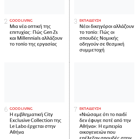
GOOD LIVING
ΕΚΠΑΙΔΕΥΣΗ
Μια νέα οπτική της
Νέοι δικηγόροι αλλάζουν
επιτυχίας: Πώς Gen Zs
το τοπίο: Πώς οι
και Millennials αλλάζουν
σπουδές Νομικής
το τοπίο της εργασίας
οδηγούν σε θεσμική
συμμετοχή
GOOD LIVING
ΕΚΠΑΙΔΕΥΣΗ
Η εμβληματική City
«Νιώσαμε ότι το παιδί
Exclusive Collection της
δεν έφυγε ποτέ από την
Le Labo έρχεται στην
Αθήνα»: Η εμπειρία
Αθήνα
οικογενειών που
επέλεξαν σπουδές στην