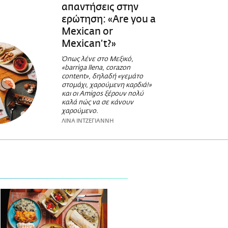
απαντήσεις στην
ερώτηση: «Are you a
Μexican or
Μexican’t?»
Όπως λένε στο Μεξικό,
«barriga llena, corazon
content», δηλαδή «γεμάτο
στομάχι, χαρούμενη καρδιά!»
και οι Amigos ξέρουν πολύ
καλά πώς να σε κάνουν
χαρούμενο.
ΛΙΝΑ ΙΝΤΖΕΓΙΑΝΝΗ