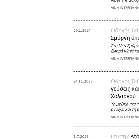
vibes της αυλή
ΛΙΝΑ ΙΝΤΖΕΓΙΑΝ
Οδηγός Γε
26.1.2024
Σμύρνη όπ
Στη Νέα Σμύρν
ζωηρά vibes και
ΛΙΝΑ ΙΝΤΖΕΓΙΑΝ
Οδηγός Γε
24.11.2023
γεύσεις κα
Χολαργού
To μεξικάνικο 
ανοίγει και τη 
ΛΙΝΑ ΙΝΤΖΕΓΙΑΝ
Γεύση
Ato
1.7.2023