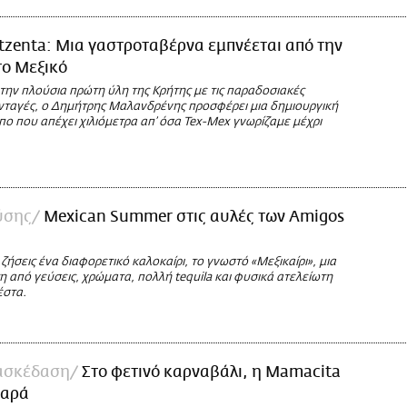
zenta: Μια γαστροταβέρνα εμπνέεται από την
το Μεξικό
την πλούσια πρώτη ύλη της Κρήτης με τις παραδοσιακές
υνταγές, ο Δημήτρης Μαλανδρένης προσφέρει μια δημιουργική
ο που απέχει χιλιόμετρα απ’ όσα Tex-Mex γνωρίζαμε μέχρι
ύσης
Mexican Summer στις αυλές των Amigos
ζήσεις ένα διαφορετικό καλοκαίρι, το γνωστό «Μεξικαίρι», μια
η από γεύσεις, χρώματα, πολλή tequila και φυσικά ατελείωτη
έστα.
ασκέδαση
Στο φετινό καρναβάλι, η Mamacita
χαρά