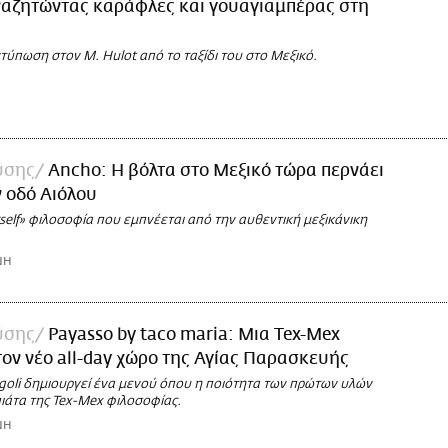
αζητώντας καράφλες και γουαγιαμπέρας στη
ύπωση στον M. Hulot από το ταξίδι του στο Μεξικό.
ύσης
Ancho: Η βόλτα στο Μεξικό τώρα περνάει
ν οδό Αιόλου
rself» φιλοσοφία που εμπνέεται από την αυθεντική μεξικάνικη
ΝΗ
ύσης
Payasso by taco maria: Μια Tex-Mex
τον νέο all-day χώρο της Αγίας Παρασκευής
goli δημιουργεί ένα μενού όπου η ποιότητα των πρώτων υλών
πιάτα της Tex-Mex φιλοσοφίας.
ΝΗ