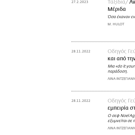
Ταξίδια
Αν
27.2.2023
Μέριδα
Όσα έκαναν εντ
M. HULOT
Οδηγός Γε
28.11.2022
και από τη
Mια «do it you
παράδοση.
ΛΙΝΑ ΙΝΤΖΕΓΙΑΝ
Οδηγός Γε
28.11.2022
εμπειρία σ
Ο σεφ Noel Ag
εξυμνείται σε 
ΛΙΝΑ ΙΝΤΖΕΓΙΑΝ