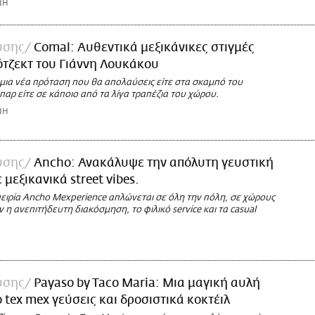
ΝΗ
ύσης
Comal: Αυθεντικά μεξικάνικες στιγμές
ότζεκτ του Γιάννη Λουκάκου
 μια νέα πρόταση που θα απολαύσεις είτε στα σκαμπό του
ρ είτε σε κάποιο από τα λίγα τραπέζια του χώρου.
ΝΗ
ύσης
Ancho: Ανακάλυψε την απόλυτη γευστική
 μεξικανικά street vibes.
ειρία Ancho Mexperience απλώνεται σε όλη την πόλη, σε χώρους
 η ανεπιτήδευτη διακόσμηση, το φιλικό service και τα casual
ύσης
Payaso by Taco Maria: Μια μαγική αυλή
 tex mex γεύσεις και δροσιστικά κοκτέιλ