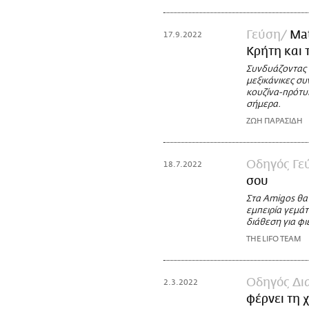
Γεύση
Mat
17.9.2022
Κρήτη και 
Συνδυάζοντας 
μεξικάνικες σ
κουζίνα-πρότυπ
σήμερα.
ΖΩΗ ΠΑΡΑΣΙΔΗ
Οδηγός Γε
18.7.2022
σου
Στα Amigos θα 
εμπειρία γεμάτ
διάθεση για φι
THE LIFO TEAM
Οδηγός Δι
2.3.2022
φέρνει τη 