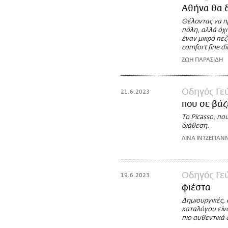
Αθήνα θα δ
Θέλοντας να π
πόλη, αλλά όχι
έναν μικρό πεζ
comfort fine d
ΖΩΗ ΠΑΡΑΣΙΔΗ
Οδηγός Γε
21.6.2023
που σε βάζ
Το Picasso, π
διάθεση.
ΛΙΝΑ ΙΝΤΖΕΓΙΑΝ
Οδηγός Γε
19.6.2023
φιέστα
Δημιουργικές, 
καταλόγου είνα
πιο αυθεντικά 