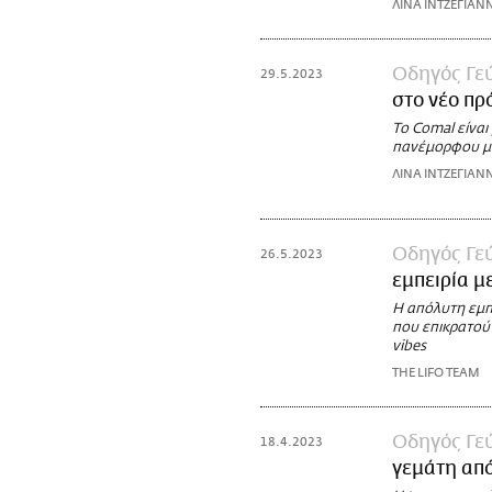
ΛΙΝΑ ΙΝΤΖΕΓΙΑΝ
Οδηγός Γε
29.5.2023
στο νέο πρ
Το Comal είναι
πανέμορφου μπα
ΛΙΝΑ ΙΝΤΖΕΓΙΑΝ
Οδηγός Γε
26.5.2023
εμπειρία με
Η απόλυτη εμπ
που επικρατούν
vibes
THE LIFO TEAM
Οδηγός Γε
18.4.2023
γεμάτη από