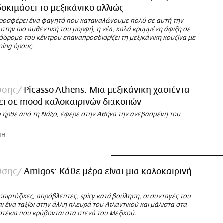
οκιμάσει το μεξικάνικο αλλιώς
ροσφέρει ένα φαγητό που καταναλώνουμε πολύ σε αυτή την
 στην πιο αυθεντική του μορφή, η νέα, καλά κρυμμένη άφιξη σε
όδρομο του κέντρου επαναπροσδιορίζει τη μεξικάνικη κουζίνα με
ining όρους.
ύσης
Picasso Athens: Μια μεξικάνικη χασιέντα
ει σε mood καλοκαιρινών διακοπών
ου ήρθε από τη Νάξο, έφερε στην Αθήνα την ανεβασμένη του
ΝΗ
ύσης
Amigos: Κάθε μέρα είναι μια καλοκαιρινή
σπιρτόζικες, απρόβλεπτες, spicy κατά βούληση, οι συνταγές του
ι ένα ταξίδι στην άλλη πλευρά του Ατλαντικού και μάλιστα στα
στέκια που κρύβονται στα στενά του Μεξικού.