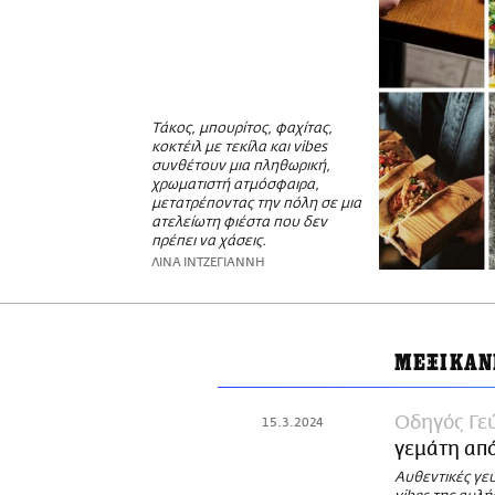
Τάκος, μπουρίτος, φαχίτας,
κοκτέιλ με τεκίλα και vibes
συνθέτουν μια πληθωρική,
χρωματιστή ατμόσφαιρα,
μετατρέποντας την πόλη σε μια
ατελείωτη φιέστα που δεν
πρέπει να χάσεις.
ΛΙΝΑ ΙΝΤΖΕΓΙΑΝΝΗ
ΜΕΞΙΚΑΝ
Οδηγός Γε
15.3.2024
γεμάτη από
Αυθεντικές γεύ