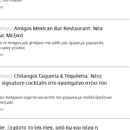
ς του Picasso.
ΝΗ
ύσης
Amigos Mexican Bar-Restaurant: Νέα
ως Μεξικό
η το Amigos μάς φτιάχνει την κάθε μας ημέρα με χαμόγελο,
 spicy γεύσεις.
ΝΗ
ύσης
Chilangos Taqueria & Tequileria: Νέες
ι signature cocktails στο αγαπημένο στέκι του
του Χολαργού έρχεται και αυτόν τον χειμώνα με πολλή όρεξη και
δική μας.
ΝΗ
le: Ξεχάστε το tex mex, από δω και πέρα η