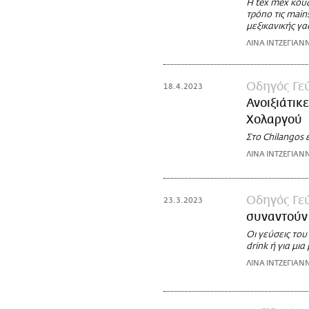
Η tex mex κουζ
τρόπο τις main
μεξικανικής γα
ΛΙΝΑ ΙΝΤΖΕΓΙΑΝ
Οδηγός Γε
18.4.2023
Ανοιξιάτικ
Χολαργού
Στo Chilangos 
ΛΙΝΑ ΙΝΤΖΕΓΙΑΝ
Οδηγός Γε
23.3.2023
συναντούν 
Οι γεύσεις του 
drink ή για μι
ΛΙΝΑ ΙΝΤΖΕΓΙΑΝ