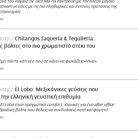
ίνα του Payaso by Taco Ma-ria παντρεύει με τον πλέον μαγικό
stream γεύσεις με τις πιο πληθωρικές και έντονες προτάσεις της
στρονομίας.
ΝΗ
ύσης
Chilangos Taqueria & Tequileria:
ες βόλτες στο πιο χρωματιστό στέκι του
έχει πάντα κάτι νέο που σε κάνει να φωνάζεις «Viva!».
ΝΗ
ύσης
El Lobo: Μεξικάνικες γεύσεις που
την ελληνική γευστική επιθυμία
El Lobo είναι πραγματικά comfort, ιδανικές για ένα after office
α βραδινή βόλτα που θέλεις να συνδυάσεις ποτό και φαγητό.
ΝΗ