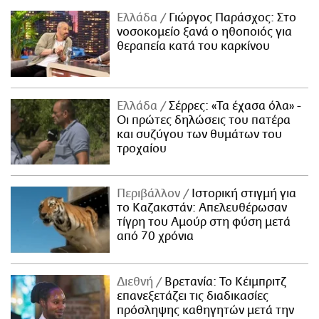
Ελλάδα
Γιώργος Παράσχος: Στο
νοσοκομείο ξανά ο ηθοποιός για
θεραπεία κατά του καρκίνου
Ελλάδα
Σέρρες: «Τα έχασα όλα» -
Οι πρώτες δηλώσεις του πατέρα
και συζύγου των θυμάτων του
τροχαίου
Περιβάλλον
Ιστορική στιγμή για
το Καζακστάν: Απελευθέρωσαν
τίγρη του Αμούρ στη φύση μετά
από 70 χρόνια
Διεθνή
Βρετανία: Το Κέιμπριτζ
επανεξετάζει τις διαδικασίες
πρόσληψης καθηγητών μετά την