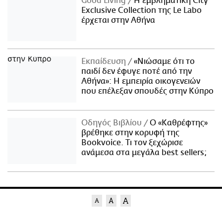
Good Living
Η εμβληματική City
Exclusive Collection της Le Labo
έρχεται στην Αθήνα
Εκπαίδευση
«Νιώσαμε ότι το
παιδί δεν έφυγε ποτέ από την
Αθήνα»: Η εμπειρία οικογενειών
που επέλεξαν σπουδές στην Κύπρο
Οδηγός Βιβλίου
Ο «Καθρέφτης»
βρέθηκε στην κορυφή της
Bookvoice. Τι τον ξεχώρισε
ανάμεσα στα μεγάλα best sellers;