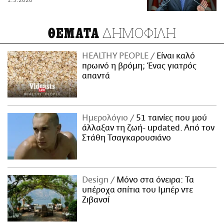
1.3.2020
ΔΗΜΟΦΙΛΗ
ΘΕΜΑΤΑ
HEALTHY PEOPLE
Είναι καλό
πρωινό η βρόμη; Ένας γιατρός
απαντά
Ημερολόγιο
51 ταινίες που μού
άλλαξαν τη ζωή- updated. Aπό τον
Στάθη Τσαγκαρουσιάνο
Design
Μόνο στα όνειρα: Τα
υπέροχα σπίτια του Ιμπέρ ντε
Ζιβανσί