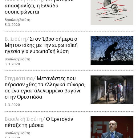
απασφαλίζει, η Ελλάδα
συσπειρώνεται
Βασιλική Σιούτη
5.3.2020
Β. Σιούτη
Στον Έβρο σήμερα ο
Μητσοτάκης με την ευρωπαϊκή
ηγεσία για ευρωπαϊκή λύση
Βασιλική Σιούτη
3.3.2020
Στιγμιότυπα
Μετανάστες που
πέρασαν χθες τα ελληνικά σύνορα,
σε ένα εγκαταλελειμμένο βαγόνι
στην Ορεστιάδα
1.3.2020
Βασιλική Σιούτη
Ο Ερντογάν
πέταξε τη μάσκα
Βασιλική Σιούτη