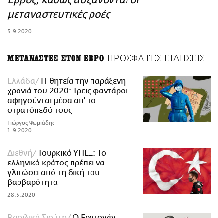
Έβρος, καθώς αυξάνονται οι
ΑΜΠΑ
μεταναστευτικές ροές
PRINT
5.9.2020
ΠΡΟΣΦΑΤΕΣ ΕΙΔΗΣΕΙΣ
ΜΕΤΑΝΑΣΤΕΣ ΣΤΟΝ ΕΒΡΟ
Ελλάδα
Η θητεία την παράξενη
χρονιά του 2020: Τρεις φαντάροι
αφηγούνται μέσα απ' το
στρατόπεδό τους
Γιώργος Ψωμιάδης
1.9.2020
Διεθνή
Τουρκικό ΥΠΕΞ: Το
ελληνικό κράτος πρέπει να
γλιτώσει από τη δική του
βαρβαρότητα
28.5.2020
Βασιλική Σιούτη
O Eρντογάν