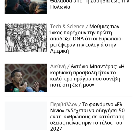
Θάλασσα από τη Σουηδία έως την
Πολωνία
Τech & Science
Μούμιες των
Ίνκας παρέχουν την πρώτη
απόδειξη DNA ότι οι Ευρωπαίοι
μετέφεραν την ευλογιά στην
Αμερική
Διεθνή
Αντόνιο Μπαντέρας: «Η
καρδιακή προσβολή ήταν το
καλύτερο πράγμα που συνέβη
ποτέ στη ζωή μου»
Περιβάλλον
Το φαινόμενο «Ελ
Νίνιο» ενδέχεται να οδηγήσει 50
εκατ. ανθρώπους σε κατάσταση
οξείας πείνας πριν το τέλος του
2027