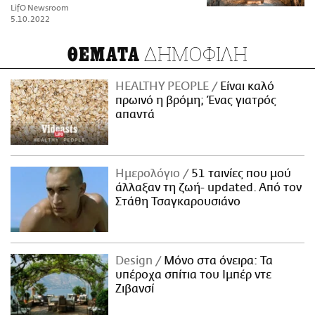
LifO Newsroom
5.10.2022
ΔΗΜΟΦΙΛΗ
ΘΕΜΑΤΑ
HEALTHY PEOPLE
Είναι καλό
πρωινό η βρόμη; Ένας γιατρός
απαντά
Ημερολόγιο
51 ταινίες που μού
άλλαξαν τη ζωή- updated. Aπό τον
Στάθη Τσαγκαρουσιάνο
Design
Μόνο στα όνειρα: Τα
υπέροχα σπίτια του Ιμπέρ ντε
Ζιβανσί