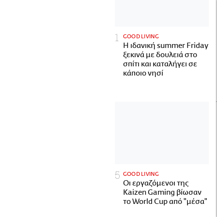
GOOD LIVING
Η ιδανική summer Friday
ξεκινά με δουλειά στο
σπίτι και καταλήγει σε
κάποιο νησί
GOOD LIVING
Οι εργαζόμενοι της
Kaizen Gaming βίωσαν
το World Cup από "μέσα"