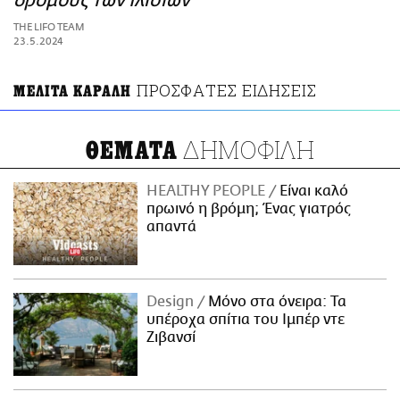
δρόμους των Ιλισίων
ΑΜΠΑ
THE LIFO TEAM
PRINT
23.5.2024
ΠΡΟΣΦΑΤΕΣ ΕΙΔΗΣΕΙΣ
ΜΕΛΙΤΑ ΚΑΡΑΛΗ
ΔΗΜΟΦΙΛΗ
ΘΕΜΑΤΑ
HEALTHY PEOPLE
Είναι καλό
πρωινό η βρόμη; Ένας γιατρός
απαντά
Design
Μόνο στα όνειρα: Τα
υπέροχα σπίτια του Ιμπέρ ντε
Ζιβανσί