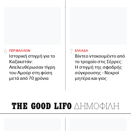
ΠΕΡΙΒΑΛΛΟΝ
ΕΛΛΑΔΑ
Ιστορική στιγμή για το
Βίντεο ντοκουμέντο από
Καζακστάν:
το τροχαίο στις Σέρρες:
Απελευθέρωσαν τίγρη
Η στιγμή της σφοδρής
του Αμούρ στη φύση
σύγκρουσης - Νεκροί
μετά από 70 χρόνια
μητέρα και γιος
ΔΗΜΟΦΙΛΗ
THE GOOD LIFO