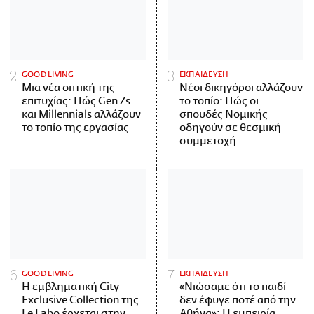
GOOD LIVING
ΕΚΠΑΙΔΕΥΣΗ
Μια νέα οπτική της
Νέοι δικηγόροι αλλάζουν
επιτυχίας: Πώς Gen Zs
το τοπίο: Πώς οι
και Millennials αλλάζουν
σπουδές Νομικής
το τοπίο της εργασίας
οδηγούν σε θεσμική
συμμετοχή
GOOD LIVING
ΕΚΠΑΙΔΕΥΣΗ
Η εμβληματική City
«Νιώσαμε ότι το παιδί
Exclusive Collection της
δεν έφυγε ποτέ από την
Le Labo έρχεται στην
Αθήνα»: Η εμπειρία