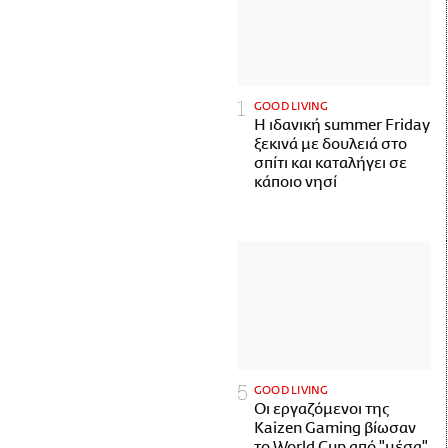
GOOD LIVING
Η ιδανική summer Friday
ξεκινά με δουλειά στο
σπίτι και καταλήγει σε
κάποιο νησί
GOOD LIVING
Οι εργαζόμενοι της
Kaizen Gaming βίωσαν
το World Cup από "μέσα"