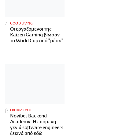
GOOD LIVING
Οι εργαζόμενοι της
Kaizen Gaming βίωσαν
το World Cup από "μέσα"
ΕΚΠΑΙΔΕΥΣΗ
Novibet Backend
Academy: Η επόμενη
γενιά software engineers
ξεκινά από εδώ