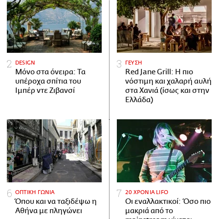
DESIGN
ΓΕΥΣΗ
Μόνο στα όνειρα: Τα
Red Jane Grill: Η πιο
υπέροχα σπίτια του
νόστιμη και χαλαρή αυλή
Ιμπέρ ντε Ζιβανσί
στα Χανιά (ίσως και στην
Ελλάδα)
ΟΠΤΙΚΗ ΓΩΝΙΑ
20 ΧΡΟΝΙΑ LIFO
Όπου και να ταξιδέψω η
Οι εναλλακτικοί: Όσο πιο
Αθήνα με πληγώνει
μακριά από το