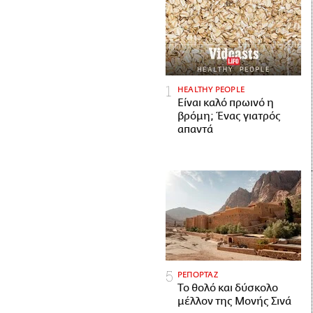
HEALTHY PEOPLE
Είναι καλό πρωινό η
βρόμη; Ένας γιατρός
απαντά
ΡΕΠΟΡΤΑΖ
Το θολό και δύσκολο
μέλλον της Μονής Σινά