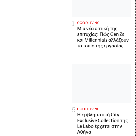
GOOD LIVING
Μια νέα οπτική της
επιτυχίας: Πώς Gen Zs
και Millennials αλλάζουν
το τοπίο της εργασίας
GOOD LIVING
Η εμβληματική City
Exclusive Collection της
Le Labo έρχεται στην
Αθήνα