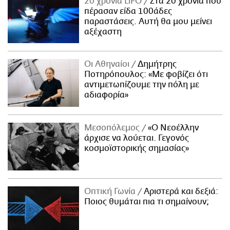
20 χρόνια LiFO
Στα 20 χρόνια που
πέρασαν είδα 100άδες
παραστάσεις. Αυτή θα μου μείνει
αξέχαστη
Οι Αθηναίοι
Δημήτρης
Ποτηρόπουλος: «Με φοβίζει ότι
αντιμετωπίζουμε την πόλη με
αδιαφορία»
Μεσοπόλεμος
«Ο Νεοέλλην
άρχισε να λούεται. Γεγονός
κοσμοϊστορικής σημασίας»
Οπτική Γωνία
Αριστερά και δεξιά:
Ποιος θυμάται πια τι σημαίνουν;