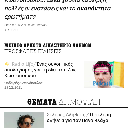
Κωστόπουλου: Δέκα χρόνια κάθειρξη,
ΑΜΠΑ
πολλές οι ενστάσεις και τα αναπάντητα
PRINT
ερωτήματα
ΘΟΔΩΡΗΣ ΑΝΤΩΝΟΠΟΥΛΟΣ
3.5.2022
ΜΕΙΚΤΟ ΟΡΚΩΤΟ ΔΙΚΑΣΤΗΡΙΟ ΑΘΗΝΩΝ
ΠΡΟΣΦΑΤΕΣ ΕΙΔΗΣΕΙΣ
Radio Lifo
Ένας συνοπτικός
απολογισμός για τη δίκη του Ζακ
Κωστόπουλου
Θοδωρής Αντωνόπουλος
23.12.2021
ΔΗΜΟΦΙΛΗ
ΘΕΜΑΤΑ
Σκληρές Αλήθειες
H σκληρή
αλήθεια για τον Πάνο Βλάχο