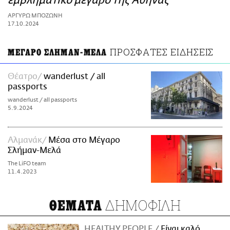
εμβληματικό μέγαρο της Αθήνας
ΑΜΠΑ
ΑΡΓΥΡΩ ΜΠΟΖΩΝΗ
PRINT
17.10.2024
ΠΡΟΣΦΑΤΕΣ ΕΙΔΗΣΕΙΣ
ΜΕΓΑΡΟ ΣΛΗΜΑΝ-ΜΕΛΑ
Θέατρο
wanderlust / all
passports
wanderlust / all passports
5.9.2024
Αλμανάκ
Μέσα στο Μέγαρο
Σλήμαν-Μελά
The LiFO team
11.4.2023
ΔΗΜΟΦΙΛΗ
ΘΕΜΑΤΑ
HEALTHY PEOPLE
Είναι καλό