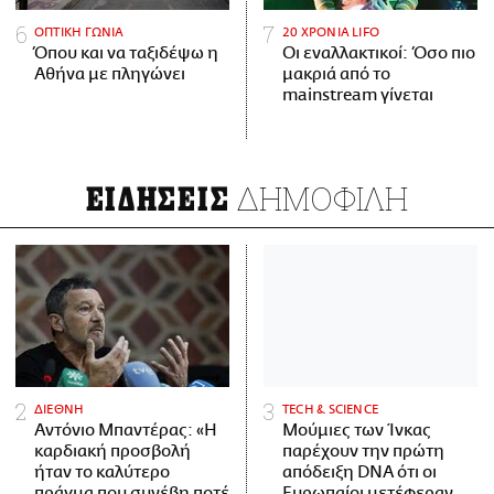
ΟΠΤΙΚΗ ΓΩΝΙΑ
20 ΧΡΟΝΙΑ LIFO
Όπου και να ταξιδέψω η
Οι εναλλακτικοί: Όσο πιο
Αθήνα με πληγώνει
μακριά από το
mainstream γίνεται
ΔΗΜΟΦΙΛΗ
ΕΙΔΗΣΕΙΣ
ΔΙΕΘΝΗ
ΤECH & SCIENCE
Αντόνιο Μπαντέρας: «Η
Μούμιες των Ίνκας
καρδιακή προσβολή
παρέχουν την πρώτη
ήταν το καλύτερο
απόδειξη DNA ότι οι
πράγμα που συνέβη ποτέ
Ευρωπαίοι μετέφεραν