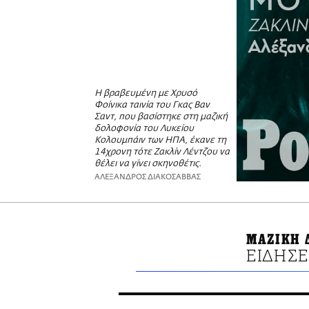
Η βραβευμένη με Χρυσό
Φοίνικα ταινία του Γκας Βαν
Σαντ, που βασίστηκε στη μαζική
δολοφονία του Λυκείου
Κολουμπάιν των ΗΠΑ, έκανε τη
14χρονη τότε Ζακλίν Λέντζου να
θέλει να γίνει σκηνοθέτις.
ΑΛΕΞΑΝΔΡΟΣ ΔΙΑΚΟΣΑΒΒΑΣ
ΜΑΖΙΚΗ 
ΕΙΔΗΣΕ