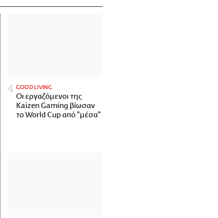
GOOD LIVING
Οι εργαζόμενοι της
Kaizen Gaming βίωσαν
το World Cup από "μέσα"