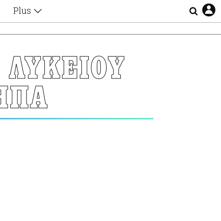
Plus
Θέματα
Συνεντεύξεις
Videos
 ΛΥΚΕΙΟΥ
τα
Αφιερώματα
Ζώδια
ΗΠΑ
Εξομολογήσεις
Blogs
η
Οι Αθηναίοι
Απώλειες
Lgbtqi+
Επιλογές