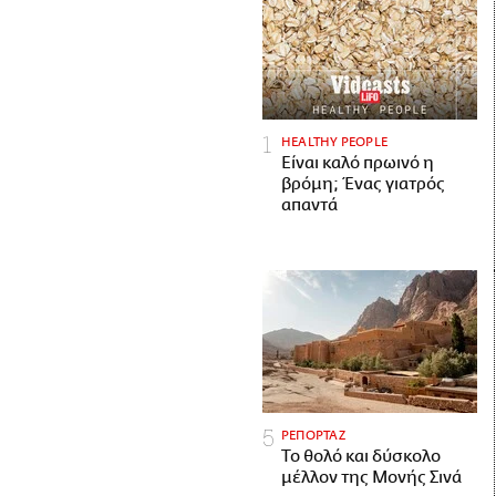
HEALTHY PEOPLE
Είναι καλό πρωινό η
βρόμη; Ένας γιατρός
απαντά
ΡΕΠΟΡΤΑΖ
Το θολό και δύσκολο
μέλλον της Μονής Σινά