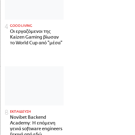
GOOD LIVING
Οι εργαζόμενοι της
Kaizen Gaming βίωσαν
το World Cup από "μέσα"
ΕΚΠΑΙΔΕΥΣΗ
Novibet Backend
Academy: Η επόμενη
γενιά software engineers
ξεκινά από εδώ