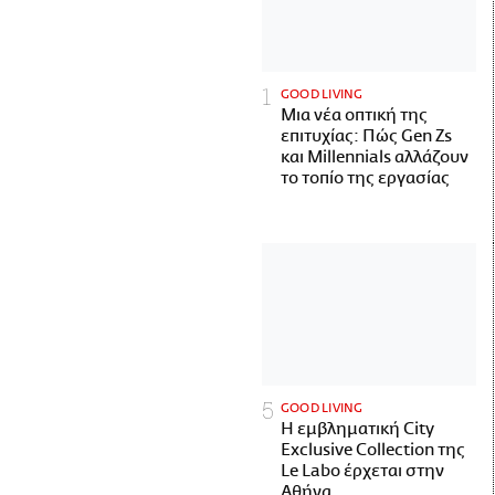
GOOD LIVING
Μια νέα οπτική της
επιτυχίας: Πώς Gen Zs
και Millennials αλλάζουν
το τοπίο της εργασίας
GOOD LIVING
Η εμβληματική City
Exclusive Collection της
Le Labo έρχεται στην
Αθήνα