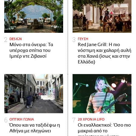
DESIGN
ΓΕΥΣΗ
Μόνο στα όνειρα: Τα
Red Jane Grill: Η πιο
υπέροχα σπίτια του
νόστιμη και χαλαρή αυλή
Ιμπέρ ντε Ζιβανσί
στα Χανιά (ίσως και στην
Ελλάδα)
ΟΠΤΙΚΗ ΓΩΝΙΑ
20 ΧΡΟΝΙΑ LIFO
Όπου και να ταξιδέψω η
Οι εναλλακτικοί: Όσο πιο
Αθήνα με πληγώνει
μακριά από το