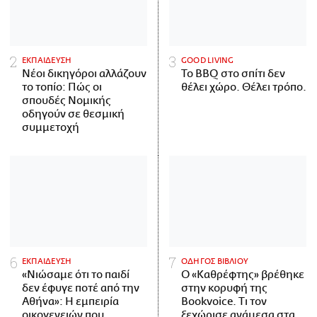
ΕΚΠΑΙΔΕΥΣΗ
GOOD LIVING
Νέοι δικηγόροι αλλάζουν
Το BBQ στο σπίτι δεν
το τοπίο: Πώς οι
θέλει χώρο. Θέλει τρόπο.
σπουδές Νομικής
οδηγούν σε θεσμική
συμμετοχή
ΕΚΠΑΙΔΕΥΣΗ
ΟΔΗΓΟΣ ΒΙΒΛΙΟΥ
«Νιώσαμε ότι το παιδί
Ο «Καθρέφτης» βρέθηκε
δεν έφυγε ποτέ από την
στην κορυφή της
Αθήνα»: Η εμπειρία
Bookvoice. Τι τον
οικογενειών που
ξεχώρισε ανάμεσα στα