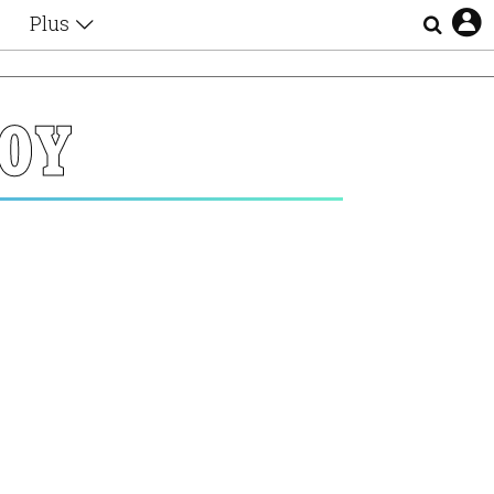
Plus
Θέματα
Συνεντεύξεις
Videos
ΟΥ
τα
Αφιερώματα
Ζώδια
Εξομολογήσεις
Blogs
η
Οι Αθηναίοι
Απώλειες
Lgbtqi+
Επιλογές