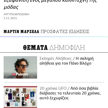
εξαφάνιση ενός μεγάλου καλλιτέχνη της
ΑΜΠΑ
μόδας
PRINT
ΑΡΓΥΡΩ ΜΠΟΖΩΝΗ
1.11.2021
ΠΡΟΣΦΑΤΕΣ ΕΙΔΗΣΕΙΣ
ΜΑΡΤΙΝ ΜΑΡΖΕΛΑ
ΔΗΜΟΦΙΛΗ
ΘΕΜΑΤΑ
Σκληρές Αλήθειες
H σκληρή
αλήθεια για τον Πάνο Βλάχο
20 χρόνια LiFO
Από όσα βιβλία
διάβασες τα τελευταία 20 χρόνια,
αυτό ξεχωρίζεις