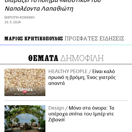
διαβάζει το ποίημα «Μυστικό» του
ΑΜΠΑ
Ναπολέοντα Λαπαθιώτη
PRINT
ΜΕΡΟΠΗ ΚΟΚΚΙΝΗ
26.5.2024
ΠΡΟΣΦΑΤΕΣ ΕΙΔΗΣΕΙΣ
ΜΑΡΙΟΣ ΚΡΗΤΙΚΟΠΟΥΛΟΣ
ΔΗΜΟΦΙΛΗ
ΘΕΜΑΤΑ
HEALTHY PEOPLE
Είναι καλό
πρωινό η βρόμη; Ένας γιατρός
απαντά
Design
Μόνο στα όνειρα: Τα
υπέροχα σπίτια του Ιμπέρ ντε
Ζιβανσί