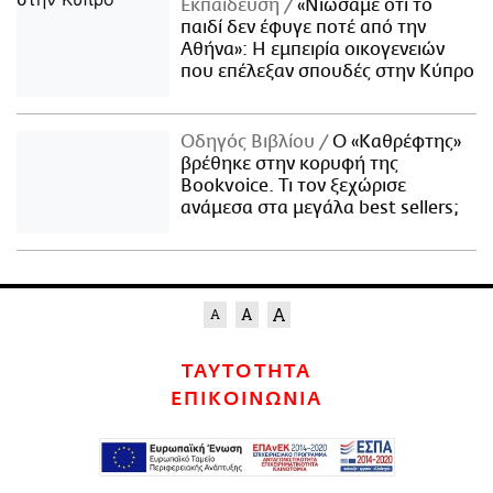
Εκπαίδευση
«Νιώσαμε ότι το
παιδί δεν έφυγε ποτέ από την
Αθήνα»: Η εμπειρία οικογενειών
που επέλεξαν σπουδές στην Κύπρο
Οδηγός Βιβλίου
Ο «Καθρέφτης»
βρέθηκε στην κορυφή της
Bookvoice. Τι τον ξεχώρισε
ανάμεσα στα μεγάλα best sellers;
ΤΑΥΤΟΤΗΤΑ
ΕΠΙΚΟΙΝΩΝΙΑ