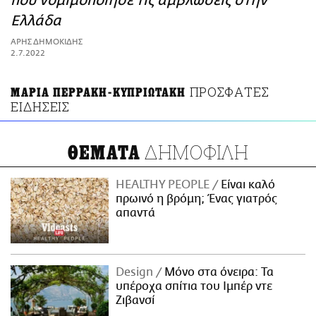
που νομιμοποίησε τις αμβλώσεις στην
ΑΜΠΑ
Ελλάδα
PRINT
ΑΡΗΣ ΔΗΜΟΚΙΔΗΣ
2.7.2022
ΠΡΟΣΦΑΤΕΣ
ΜΑΡΙΑ ΠΕΡΡΑΚΗ-ΚΥΠΡΙΩΤΑΚΗ
ΕΙΔΗΣΕΙΣ
ΔΗΜΟΦΙΛΗ
ΘΕΜΑΤΑ
HEALTHY PEOPLE
Είναι καλό
πρωινό η βρόμη; Ένας γιατρός
απαντά
Design
Μόνο στα όνειρα: Τα
υπέροχα σπίτια του Ιμπέρ ντε
Ζιβανσί