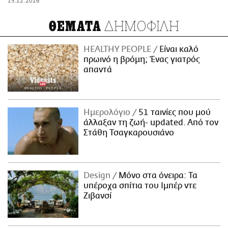
15.12.2016
ΔΗΜΟΦΙΛΗ
ΘΕΜΑΤΑ
HEALTHY PEOPLE
Είναι καλό
πρωινό η βρόμη; Ένας γιατρός
απαντά
Ημερολόγιο
51 ταινίες που μού
άλλαξαν τη ζωή- updated. Aπό τον
Στάθη Τσαγκαρουσιάνο
Design
Μόνο στα όνειρα: Τα
υπέροχα σπίτια του Ιμπέρ ντε
Ζιβανσί