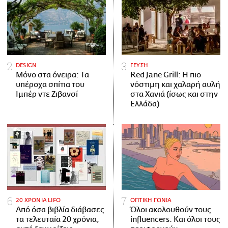
DESIGN
ΓΕΥΣΗ
Μόνο στα όνειρα: Τα
Red Jane Grill: Η πιο
υπέροχα σπίτια του
νόστιμη και χαλαρή αυλή
Ιμπέρ ντε Ζιβανσί
στα Χανιά (ίσως και στην
Ελλάδα)
20 ΧΡΟΝΙΑ LIFO
ΟΠΤΙΚΗ ΓΩΝΙΑ
Από όσα βιβλία διάβασες
Όλοι ακολουθούν τους
τα τελευταία 20 χρόνια,
influencers. Και όλοι τους