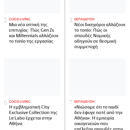
GOOD LIVING
ΕΚΠΑΙΔΕΥΣΗ
Μια νέα οπτική της
Νέοι δικηγόροι αλλάζουν
επιτυχίας: Πώς Gen Zs
το τοπίο: Πώς οι
και Millennials αλλάζουν
σπουδές Νομικής
το τοπίο της εργασίας
οδηγούν σε θεσμική
συμμετοχή
GOOD LIVING
ΕΚΠΑΙΔΕΥΣΗ
Η εμβληματική City
«Νιώσαμε ότι το παιδί
Exclusive Collection της
δεν έφυγε ποτέ από την
Le Labo έρχεται στην
Αθήνα»: Η εμπειρία
Αθήνα
οικογενειών που
επέλεξαν σπουδές στην