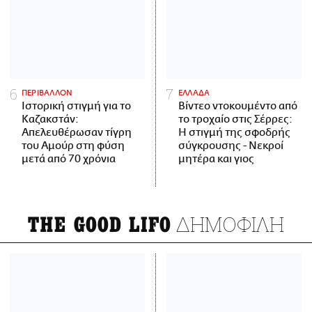
ΠΕΡΙΒΑΛΛΟΝ
ΕΛΛΑΔΑ
Ιστορική στιγμή για το
Βίντεο ντοκουμέντο από
Καζακστάν:
το τροχαίο στις Σέρρες:
Απελευθέρωσαν τίγρη
Η στιγμή της σφοδρής
του Αμούρ στη φύση
σύγκρουσης - Νεκροί
μετά από 70 χρόνια
μητέρα και γιος
ΔΗΜΟΦΙΛΗ
THE GOOD LIFO