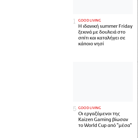
GOOD LIVING
Η ιδανική summer Friday
ξεκινά με δουλειά στο
σπίτι και καταλήγει σε
κάποιο νησί
GOOD LIVING
Οι εργαζόμενοι της
Kaizen Gaming βίωσαν
το World Cup από "μέσα"