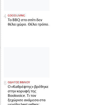
GOOD LIVING
Το BBQ στο σπίτι δεν
θέλει χώρο. Θέλει τρόπο.
ΟΔΗΓΟΣ ΒΙΒΛΙΟΥ
Ο «Καθρέφτης» βρέθηκε
στην κορυφή της
Bookvoice. Τι τον
ξεχώρισε ανάμεσα στα
μεγάλα best sellers;