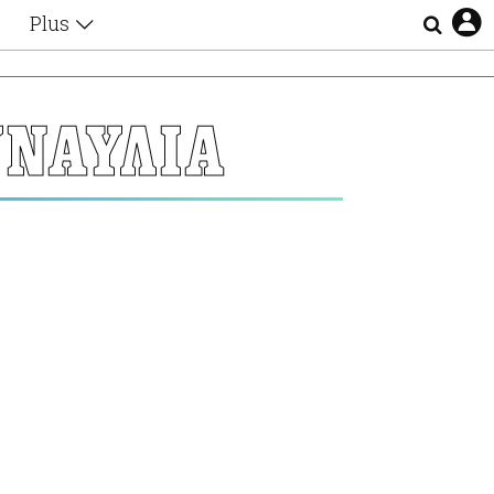
Plus
Θέματα
Συνεντεύξεις
Videos
ΝΑΥΛΙΑ
τα
Αφιερώματα
Ζώδια
Εξομολογήσεις
Blogs
η
Οι Αθηναίοι
Απώλειες
Lgbtqi+
Επιλογές