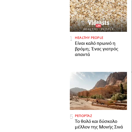
HEALTHY PEOPLE
Είναι καλό πρωινό η
βρόμη; Ένας γιατρός
απαντά
ΡΕΠΟΡΤΑΖ
Το θολό και δύσκολο
μέλλον της Μονής Σινά