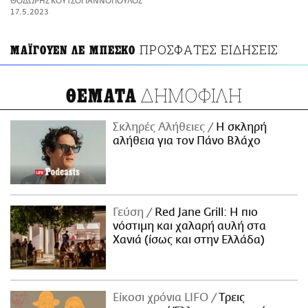
ΘΟΔΩΡΗΣ ΚΟΥΤΣΟΓΙΑΝΝΟΠΟΥΛΟΣ
ΑΜΠΑ
17.5.2023
PRINT
ΠΡΟΣΦΑΤΕΣ ΕΙΔΗΣΕΙΣ
ΜΑΪΓΟΥΕΝ ΛΕ ΜΠΕΣΚΟ
ΔΗΜΟΦΙΛΗ
ΘΕΜΑΤΑ
Σκληρές Αλήθειες
H σκληρή
αλήθεια για τον Πάνο Βλάχο
Γεύση
Red Jane Grill: Η πιο
νόστιμη και χαλαρή αυλή στα
Χανιά (ίσως και στην Ελλάδα)
Είκοσι χρόνια LIFO
Tρεις