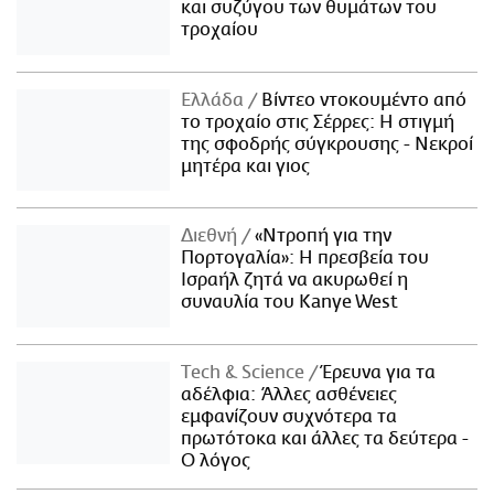
και συζύγου των θυμάτων του
τροχαίου
Ελλάδα
Βίντεο ντοκουμέντο από
το τροχαίο στις Σέρρες: Η στιγμή
της σφοδρής σύγκρουσης - Νεκροί
μητέρα και γιος
Διεθνή
«Ντροπή για την
Πορτογαλία»: Η πρεσβεία του
Ισραήλ ζητά να ακυρωθεί η
συναυλία του Kanye West
Τech & Science
Έρευνα για τα
αδέλφια: Άλλες ασθένειες
εμφανίζουν συχνότερα τα
πρωτότοκα και άλλες τα δεύτερα -
Ο λόγος