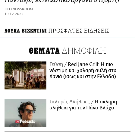
Παντσέρι, εκτελεστικό όργανο ο Τζόρτζι
ΑΜΠΑ
LIFO NEWSROOM
PRINT
19.12.2022
ΠΡΟΣΦΑΤΕΣ ΕΙΔΗΣΕΙΣ
ΛΟΥΚΑ ΒΙΣΕΝΤΙΝΙ
ΔΗΜΟΦΙΛΗ
ΘΕΜΑΤΑ
Γεύση
Red Jane Grill: Η πιο
νόστιμη και χαλαρή αυλή στα
Χανιά (ίσως και στην Ελλάδα)
Σκληρές Αλήθειες
H σκληρή
αλήθεια για τον Πάνο Βλάχο