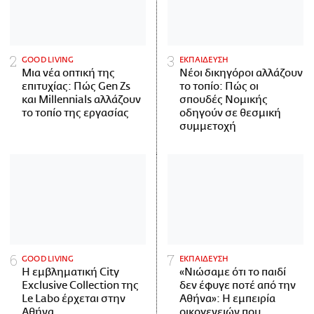
GOOD LIVING
ΕΚΠΑΙΔΕΥΣΗ
Μια νέα οπτική της
Νέοι δικηγόροι αλλάζουν
επιτυχίας: Πώς Gen Zs
το τοπίο: Πώς οι
και Millennials αλλάζουν
σπουδές Νομικής
το τοπίο της εργασίας
οδηγούν σε θεσμική
συμμετοχή
GOOD LIVING
ΕΚΠΑΙΔΕΥΣΗ
Η εμβληματική City
«Νιώσαμε ότι το παιδί
Exclusive Collection της
δεν έφυγε ποτέ από την
Le Labo έρχεται στην
Αθήνα»: Η εμπειρία
Αθήνα
οικογενειών που