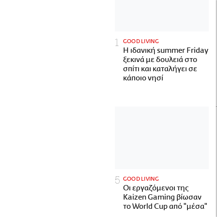
GOOD LIVING
Η ιδανική summer Friday
ξεκινά με δουλειά στο
σπίτι και καταλήγει σε
κάποιο νησί
GOOD LIVING
Οι εργαζόμενοι της
Kaizen Gaming βίωσαν
το World Cup από "μέσα"