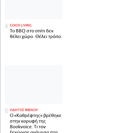
GOOD LIVING
Το BBQ στο σπίτι δεν
θέλει χώρο. Θέλει τρόπο.
ΟΔΗΓΟΣ ΒΙΒΛΙΟΥ
Ο «Καθρέφτης» βρέθηκε
στην κορυφή της
Bookvoice. Τι τον
ξεχώρισε ανάμεσα στα