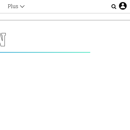
Plus
Θέματα
Συνεντεύξεις
Videos
Ν
τα
Αφιερώματα
Ζώδια
Εξομολογήσεις
Blogs
η
Οι Αθηναίοι
Απώλειες
Lgbtqi+
Επιλογές