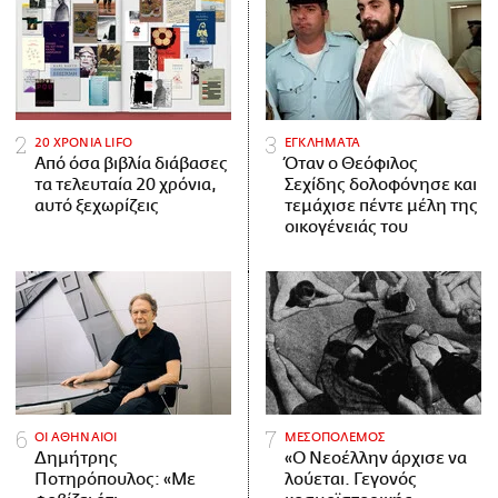
20 ΧΡΟΝΙΑ LIFO
ΕΓΚΛΗΜΑΤΑ
Από όσα βιβλία διάβασες
Όταν ο Θεόφιλος
τα τελευταία 20 χρόνια,
Σεχίδης δολοφόνησε και
αυτό ξεχωρίζεις
τεμάχισε πέντε μέλη της
οικογένειάς του
ΟΙ ΑΘΗΝΑΙΟΙ
ΜΕΣΟΠΟΛΕΜΟΣ
Δημήτρης
«Ο Νεοέλλην άρχισε να
Ποτηρόπουλος: «Με
λούεται. Γεγονός