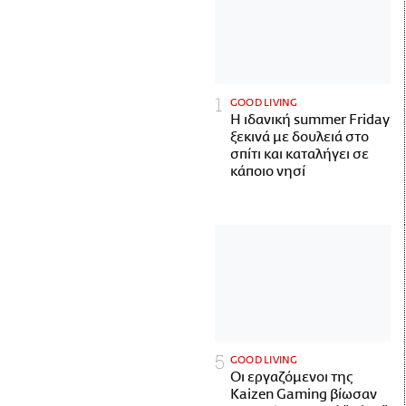
GOOD LIVING
Η ιδανική summer Friday
ξεκινά με δουλειά στο
σπίτι και καταλήγει σε
κάποιο νησί
GOOD LIVING
Οι εργαζόμενοι της
Kaizen Gaming βίωσαν