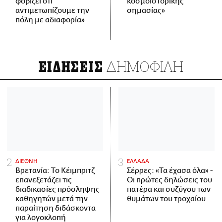
φοβίζει ότι
κοσμοϊστορικής
αντιμετωπίζουμε την
σημασίας»
πόλη με αδιαφορία»
ΔΗΜΟΦΙΛΗ
ΕΙΔΗΣΕΙΣ
ΔΙΕΘΝΗ
ΕΛΛΑΔΑ
Βρετανία: Το Κέιμπριτζ
Σέρρες: «Τα έχασα όλα» -
επανεξετάζει τις
Οι πρώτες δηλώσεις του
διαδικασίες πρόσληψης
πατέρα και συζύγου των
καθηγητών μετά την
θυμάτων του τροχαίου
παραίτηση διδάσκοντα
για λογοκλοπή