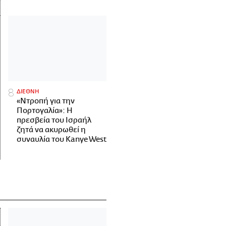
ΔΙΕΘΝΗ
«Ντροπή για την
Πορτογαλία»: Η
πρεσβεία του Ισραήλ
ζητά να ακυρωθεί η
συναυλία του Kanye West