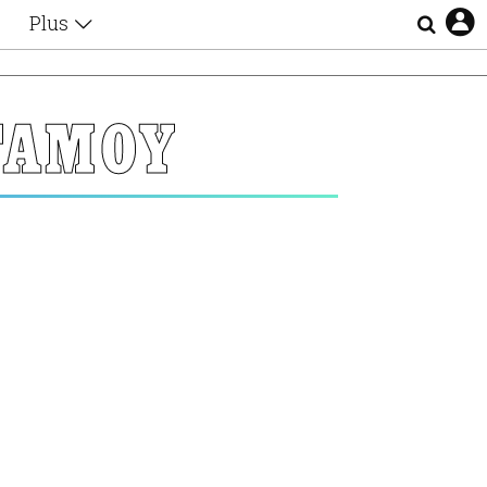
Plus
Θέματα
Συνεντεύξεις
Videos
ΓΑΜΟΥ
τα
Αφιερώματα
Ζώδια
Εξομολογήσεις
Blogs
η
Οι Αθηναίοι
Απώλειες
Lgbtqi+
Επιλογές