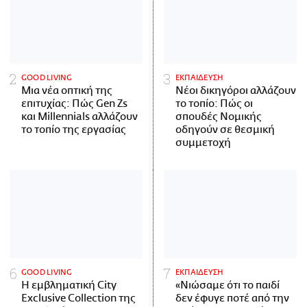
GOOD LIVING
ΕΚΠΑΙΔΕΥΣΗ
Μια νέα οπτική της
Νέοι δικηγόροι αλλάζουν
επιτυχίας: Πώς Gen Zs
το τοπίο: Πώς οι
και Millennials αλλάζουν
σπουδές Νομικής
το τοπίο της εργασίας
οδηγούν σε θεσμική
συμμετοχή
GOOD LIVING
ΕΚΠΑΙΔΕΥΣΗ
Η εμβληματική City
«Νιώσαμε ότι το παιδί
Exclusive Collection της
δεν έφυγε ποτέ από την