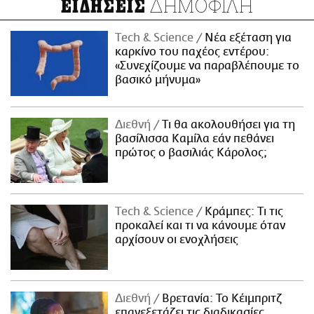
ΔΗΜΟΦΙΛΗ
ΕΙΔΗΣΕΙΣ
Τech & Science
Νέα εξέταση για
καρκίνο του παχέος εντέρου:
«Συνεχίζουμε να παραβλέπουμε το
βασικό μήνυμα»
Διεθνή
Τι θα ακολουθήσει για τη
βασίλισσα Καμίλα εάν πεθάνει
πρώτος ο βασιλιάς Κάρολος;
Τech & Science
Κράμπες: Τι τις
προκαλεί και τι να κάνουμε όταν
αρχίσουν οι ενοχλήσεις
Διεθνή
Βρετανία: Το Κέιμπριτζ
επανεξετάζει τις διαδικασίες