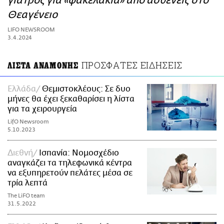
γιατρός για «φακελάκια» από ασθενείς στο
ΑΜΠΑ
Θεαγένειο
PRINT
LIFO NEWSROOM
3.4.2024
ΠΡΟΣΦΑΤΕΣ ΕΙΔΗΣΕΙΣ
ΛΙΣΤΑ ΑΝΑΜΟΝΗΣ
Ελλάδα
Θεμιστοκλέους: Σε δυο
μήνες θα έχει ξεκαθαρίσει η λίστα
για τα χειρουργεία
LifO Newsroom
5.10.2023
Διεθνή
Ισπανία: Νομοσχέδιο
αναγκάζει τα τηλεφωνικά κέντρα
να εξυπηρετούν πελάτες μέσα σε
τρία λεπτά
The LiFO team
31.5.2022