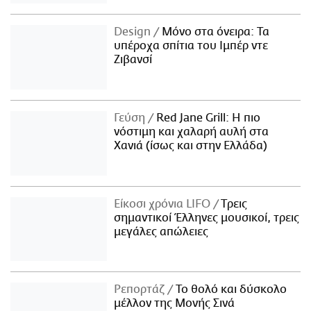
Design
Μόνο στα όνειρα: Τα
υπέροχα σπίτια του Ιμπέρ ντε
Ζιβανσί
Γεύση
Red Jane Grill: Η πιο
νόστιμη και χαλαρή αυλή στα
Χανιά (ίσως και στην Ελλάδα)
Είκοσι χρόνια LIFO
Tρεις
σημαντικοί Έλληνες μουσικοί, τρεις
μεγάλες απώλειες
Ρεπορτάζ
Το θολό και δύσκολο
μέλλον της Μονής Σινά