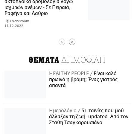
ακτοπλοϊκά δρομολόγια λόγω
ισχυρών ανέμων - Σε Πειραιά,
Ραφήνα και Λαύριο
LifO Newsroom
11.12.2022
<
>
ΔΗΜΟΦΙΛΗ
ΘΕΜΑΤΑ
HEALTHY PEOPLE
Είναι καλό
πρωινό η βρόμη; Ένας γιατρός
απαντά
Ημερολόγιο
51 ταινίες που μού
άλλαξαν τη ζωή- updated. Aπό τον
Στάθη Τσαγκαρουσιάνο