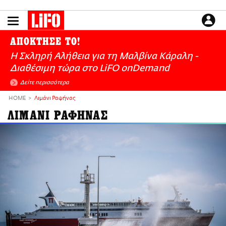
Παράκαμψη
προς
το
ΕΙΔΗΣΕΙΣ
κυρίως
ΑΠΟΚΤΗΣΕ ΤΟ!
περιεχόμενο
CULTURE
Η Σκληρή Αλήθεια για τη Μαλβίνα Κάραλη -
ΑΠΟΨΕΙΣ
Διαθέσιμη τώρα στo LiFO onDemand
ΤΡΟΠΟΣ ΖΩΗΣ
Δείτε περισσότερα
PODCASTS
HOME
Λιμάνι Ραφήνας
Plus
ΛΙΜΑΝΙ ΡΑΦΗΝΑΣ
LIFO SHOP
NEWSLETTER
ΜΙΚΡΟΠΡΑΓΜΑΤΑ
THE GOOD LIFO
LIFOLAND
CITY GUIDE