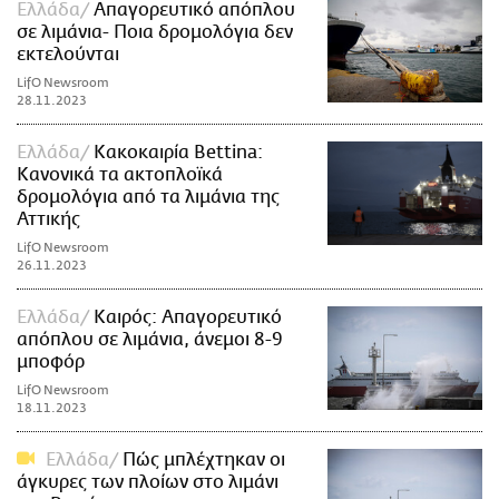
Ελλάδα
Απαγορευτικό απόπλου
σε λιμάνια- Ποια δρομολόγια δεν
εκτελούνται
LifO Newsroom
28.11.2023
Ελλάδα
Kακοκαιρία Bettina:
Kανονικά τα ακτοπλοϊκά
δρομολόγια από τα λιμάνια της
Αττικής
LifO Newsroom
26.11.2023
Ελλάδα
Καιρός: Απαγορευτικό
απόπλου σε λιμάνια, άνεμοι 8-9
μποφόρ
LifO Newsroom
18.11.2023
Ελλάδα
Πώς μπλέχτηκαν οι
άγκυρες των πλοίων στο λιμάνι