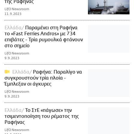
της Ραφήνας
LifO Newsroom
11.9.2023
Ελλάδα
Παραμένει στη Ραφήνα
το «Fast Ferries Andros» με 734
επιβάτες - Τρία ρυμουλκά φτάνουν
στο σημείο
LifO Newsroom
9.9.2023
Ελλάδα
Ραφήνα: Παραλίγο να
συγκρουστούν τρία πλοία -
Έμπλεξαν οι άγκυρες
LifO Newsroom
9.9.2023
Ελλάδα
Το ΣτΕ «πάγωσε» την
τσιμεντοποίηση του ρέματος της
Ραφήνας
LifO Newsroom