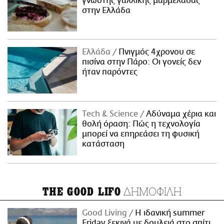
γνωστής γαλλικής μαρμελάδας
στην Ελλάδα
Ελλάδα
Πνιγμός 4χρονου σε
πισίνα στην Πάρο: Οι γονείς δεν
ήταν παρόντες
Τech & Science
Αδύναμα χέρια και
θολή όραση: Πώς η τεχνολογία
μπορεί να επηρεάσει τη φυσική
κατάσταση
ΔΗΜΟΦΙΛΗ
THE GOOD LIFO
Good Living
Η ιδανική summer
Friday ξεκινά με δουλειά στο σπίτι