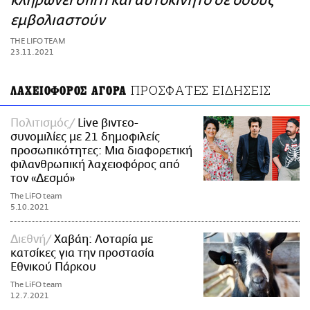
κληρώνει σπίτι και αυτοκίνητο σε όσους
ΑΜΠΑ
εμβολιαστούν
PRINT
THE LIFO TEAM
23.11.2021
ΠΡΟΣΦΑΤΕΣ ΕΙΔΗΣΕΙΣ
ΛΑΧΕΙΟΦΟΡΟΣ ΑΓΟΡΑ
Πολιτισμός
Live βιντεο-
συνομιλίες με 21 δημοφιλείς
προσωπικότητες: Μια διαφορετική
φιλανθρωπική λαχειοφόρος από
τον «Δεσμό»
The LiFO team
5.10.2021
Διεθνή
Χαβάη: Λοταρία με
κατσίκες για την προστασία
Εθνικού Πάρκου
The LiFO team
12.7.2021