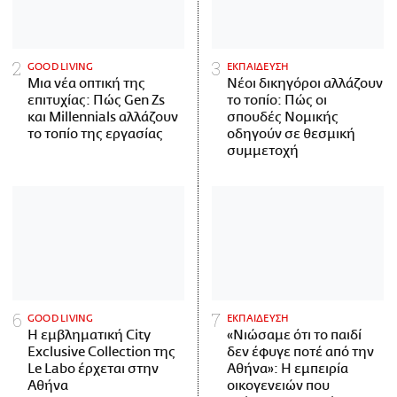
GOOD LIVING
ΕΚΠΑΙΔΕΥΣΗ
Μια νέα οπτική της
Νέοι δικηγόροι αλλάζουν
επιτυχίας: Πώς Gen Zs
το τοπίο: Πώς οι
και Millennials αλλάζουν
σπουδές Νομικής
το τοπίο της εργασίας
οδηγούν σε θεσμική
συμμετοχή
GOOD LIVING
ΕΚΠΑΙΔΕΥΣΗ
Η εμβληματική City
«Νιώσαμε ότι το παιδί
Exclusive Collection της
δεν έφυγε ποτέ από την
Le Labo έρχεται στην
Αθήνα»: Η εμπειρία
Αθήνα
οικογενειών που