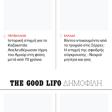
ΠΕΡΙΒΑΛΛΟΝ
ΕΛΛΑΔΑ
Ιστορική στιγμή για το
Βίντεο ντοκουμέντο από
Καζακστάν:
το τροχαίο στις Σέρρες:
Απελευθέρωσαν τίγρη
Η στιγμή της σφοδρής
του Αμούρ στη φύση
σύγκρουσης - Νεκροί
μετά από 70 χρόνια
μητέρα και γιος
ΔΗΜΟΦΙΛΗ
THE GOOD LIFO