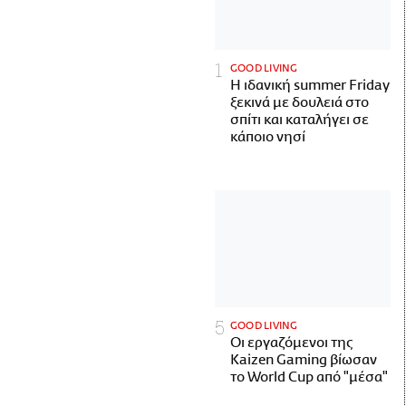
GOOD LIVING
Η ιδανική summer Friday
ξεκινά με δουλειά στο
σπίτι και καταλήγει σε
κάποιο νησί
GOOD LIVING
Οι εργαζόμενοι της
Kaizen Gaming βίωσαν
το World Cup από "μέσα"