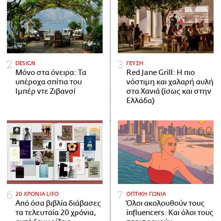
DESIGN
ΓΕΥΣΗ
Μόνο στα όνειρα: Τα
Red Jane Grill: Η πιο
υπέροχα σπίτια του
νόστιμη και χαλαρή αυλή
Ιμπέρ ντε Ζιβανσί
στα Χανιά (ίσως και στην
Ελλάδα)
20 ΧΡΟΝΙΑ LIFO
ΟΠΤΙΚΗ ΓΩΝΙΑ
Από όσα βιβλία διάβασες
Όλοι ακολουθούν τους
τα τελευταία 20 χρόνια,
influencers. Και όλοι τους