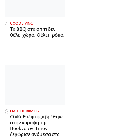
GOOD LIVING
Το BBQ στο σπίτι δεν
θέλει χώρο. Θέλει τρόπο.
ΟΔΗΓΟΣ ΒΙΒΛΙΟΥ
Ο «Καθρέφτης» βρέθηκε
στην κορυφή της
Bookvoice. Τι τον
ξεχώρισε ανάμεσα στα