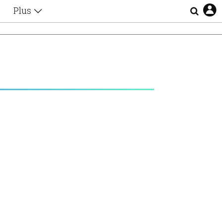
Plus
Θέματα
Συνεντεύξεις
Videos
τα
Αφιερώματα
Ζώδια
Εξομολογήσεις
Blogs
η
Οι Αθηναίοι
Απώλειες
Lgbtqi+
Επιλογές