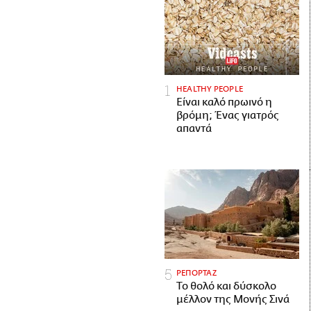
HEALTHY PEOPLE
Είναι καλό πρωινό η
βρόμη; Ένας γιατρός
απαντά
ΡΕΠΟΡΤΑΖ
Το θολό και δύσκολο
μέλλον της Μονής Σινά