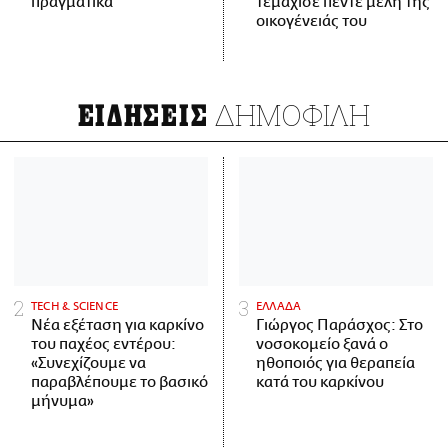
πραγματικά
τεμάχισε πέντε μέλη της
οικογένειάς του
ΔΗΜΟΦΙΛΗ
ΕΙΔΗΣΕΙΣ
ΤECH & SCIENCE
ΕΛΛΑΔΑ
Νέα εξέταση για καρκίνο
Γιώργος Παράσχος: Στο
του παχέος εντέρου:
νοσοκομείο ξανά ο
«Συνεχίζουμε να
ηθοποιός για θεραπεία
παραβλέπουμε το βασικό
κατά του καρκίνου
μήνυμα»