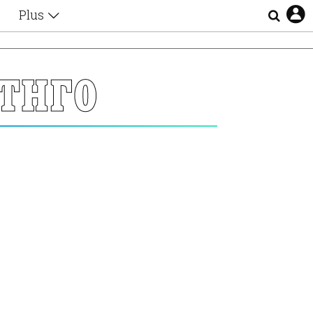
Plus
Θέματα
Συνεντεύξεις
Videos
ΤΗΓΟ
τα
Αφιερώματα
Ζώδια
Εξομολογήσεις
Blogs
η
Οι Αθηναίοι
Απώλειες
Lgbtqi+
Επιλογές