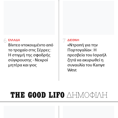
ΕΛΛΑΔΑ
ΔΙΕΘΝΗ
Βίντεο ντοκουμέντο από
«Ντροπή για την
το τροχαίο στις Σέρρες:
Πορτογαλία»: Η
Η στιγμή της σφοδρής
πρεσβεία του Ισραήλ
σύγκρουσης - Νεκροί
ζητά να ακυρωθεί η
μητέρα και γιος
συναυλία του Kanye
West
ΔΗΜΟΦΙΛΗ
THE GOOD LIFO