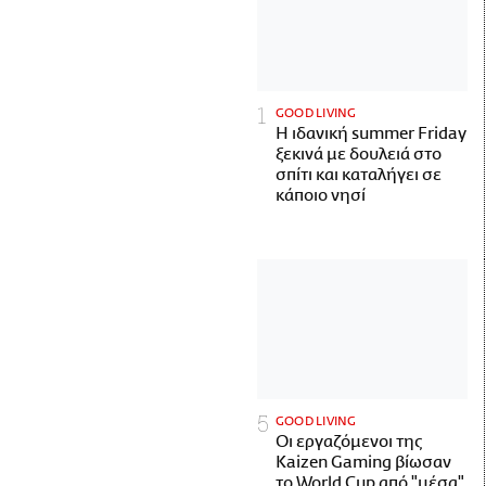
GOOD LIVING
Η ιδανική summer Friday
ξεκινά με δουλειά στο
σπίτι και καταλήγει σε
κάποιο νησί
GOOD LIVING
Οι εργαζόμενοι της
Kaizen Gaming βίωσαν
το World Cup από "μέσα"