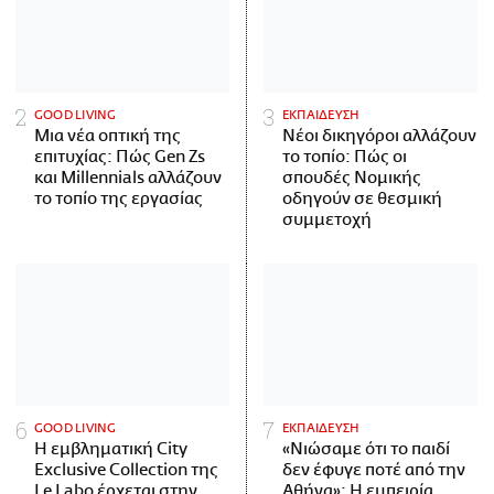
GOOD LIVING
ΕΚΠΑΙΔΕΥΣΗ
Μια νέα οπτική της
Νέοι δικηγόροι αλλάζουν
επιτυχίας: Πώς Gen Zs
το τοπίο: Πώς οι
και Millennials αλλάζουν
σπουδές Νομικής
το τοπίο της εργασίας
οδηγούν σε θεσμική
συμμετοχή
GOOD LIVING
ΕΚΠΑΙΔΕΥΣΗ
Η εμβληματική City
«Νιώσαμε ότι το παιδί
Exclusive Collection της
δεν έφυγε ποτέ από την
Le Labo έρχεται στην
Αθήνα»: Η εμπειρία