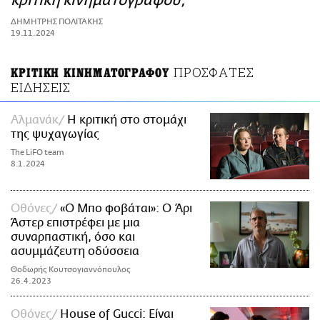
κριτική κινηματογράφου;
ΑΜΠΑ
ΔΗΜΗΤΡΗΣ ΠΟΛΙΤΑΚΗΣ
PRINT
19.11.2024
ΠΡΟΣΦΑΤΕΣ
ΚΡΙΤΙΚΗ ΚΙΝΗΜΑΤΟΓΡΑΦΟΥ
ΕΙΔΗΣΕΙΣ
Αλμανάκ
Η κριτική στο στομάχι
της ψυχαγωγίας
The LiFO team
8.1.2024
Οθόνες
«Ο Μπο φοβάται»: Ο Άρι
Άστερ επιστρέφει με μια
συναρπαστική, όσο και
ασυμμάζευτη οδύσσεια
Θοδωρής Κουτσογιαννόπουλος
26.4.2023
Οθόνες
House of Gucci: Είναι