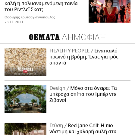
καλή η πολυαναμενόμενη ταινία
του Ρίντλεϊ Σκοτ;
Θοδωρής Κουτσογιαννόπουλος
23.11.2021
ΔΗΜΟΦΙΛΗ
ΘΕΜΑΤΑ
HEALTHY PEOPLE
Είναι καλό
πρωινό η βρόμη; Ένας γιατρός
απαντά
Design
Μόνο στα όνειρα: Τα
υπέροχα σπίτια του Ιμπέρ ντε
Ζιβανσί
Γεύση
Red Jane Grill: Η πιο
νόστιμη και χαλαρή αυλή στα