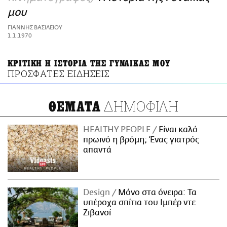
ΑΜΠΑ
μου
PRINT
ΓΙΑΝΝΗΣ ΒΑΣΙΛΕΙΟΥ
1.1.1970
ΚΡΙΤΙΚΗ Η ΙΣΤΟΡΙΑ ΤΗΣ ΓΥΝΑΙΚΑΣ ΜΟΥ
ΠΡΟΣΦΑΤΕΣ ΕΙΔΗΣΕΙΣ
ΔΗΜΟΦΙΛΗ
ΘΕΜΑΤΑ
HEALTHY PEOPLE
Είναι καλό
πρωινό η βρόμη; Ένας γιατρός
απαντά
Design
Μόνο στα όνειρα: Τα
υπέροχα σπίτια του Ιμπέρ ντε
Ζιβανσί