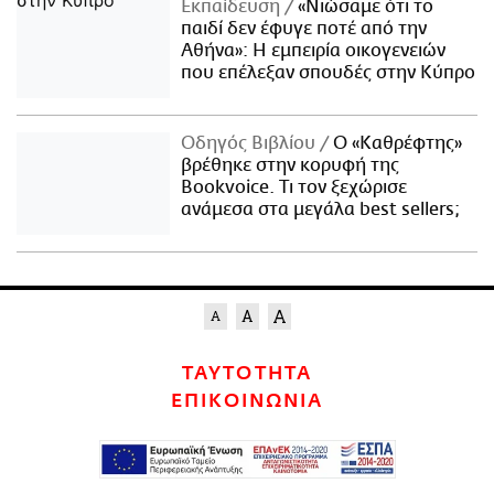
Εκπαίδευση
«Νιώσαμε ότι το
παιδί δεν έφυγε ποτέ από την
Αθήνα»: Η εμπειρία οικογενειών
που επέλεξαν σπουδές στην Κύπρο
Οδηγός Βιβλίου
Ο «Καθρέφτης»
βρέθηκε στην κορυφή της
Bookvoice. Τι τον ξεχώρισε
ανάμεσα στα μεγάλα best sellers;
ΤΑΥΤΟΤΗΤΑ
ΕΠΙΚΟΙΝΩΝΙΑ