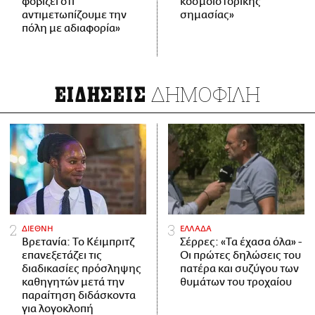
φοβίζει ότι
κοσμοϊστορικής
αντιμετωπίζουμε την
σημασίας»
πόλη με αδιαφορία»
ΔΗΜΟΦΙΛΗ
ΕΙΔΗΣΕΙΣ
ΔΙΕΘΝΗ
ΕΛΛΑΔΑ
Βρετανία: Το Κέιμπριτζ
Σέρρες: «Τα έχασα όλα» -
επανεξετάζει τις
Οι πρώτες δηλώσεις του
διαδικασίες πρόσληψης
πατέρα και συζύγου των
καθηγητών μετά την
θυμάτων του τροχαίου
παραίτηση διδάσκοντα
για λογοκλοπή