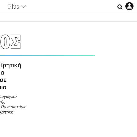
Plus
Θέματα
Συνεντεύξεις
Videos
ΤΟΣ
τα
Αφιερώματα
Ζώδια
Εξομολογήσεις
Blogs
η
Κρητική
Οι Αθηναίοι
θα
Απώλειες
 σε
Lgbtqi+
μιο
Επιλογές
δαγωγικό
κής
 Πανεπιστήμιο
Κρητική