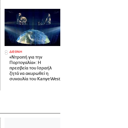
ΔΙΕΘΝΗ
«Ντροπή για την
Πορτογαλία»: Η
πρεσβεία του Ισραήλ
ζητά να ακυρωθεί η
συναυλία του Kanye West