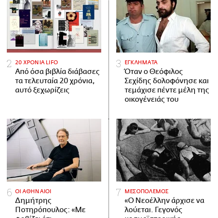
20 ΧΡΟΝΙΑ LIFO
ΕΓΚΛΗΜΑΤΑ
Από όσα βιβλία διάβασες
Όταν ο Θεόφιλος
τα τελευταία 20 χρόνια,
Σεχίδης δολοφόνησε και
αυτό ξεχωρίζεις
τεμάχισε πέντε μέλη της
οικογένειάς του
ΟΙ ΑΘΗΝΑΙΟΙ
ΜΕΣΟΠΟΛΕΜΟΣ
Δημήτρης
«Ο Νεοέλλην άρχισε να
Ποτηρόπουλος: «Με
λούεται. Γεγονός