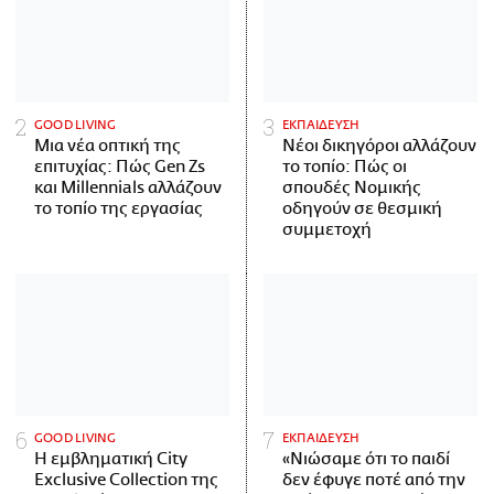
GOOD LIVING
ΕΚΠΑΙΔΕΥΣΗ
Μια νέα οπτική της
Νέοι δικηγόροι αλλάζουν
επιτυχίας: Πώς Gen Zs
το τοπίο: Πώς οι
και Millennials αλλάζουν
σπουδές Νομικής
το τοπίο της εργασίας
οδηγούν σε θεσμική
συμμετοχή
GOOD LIVING
ΕΚΠΑΙΔΕΥΣΗ
Η εμβληματική City
«Νιώσαμε ότι το παιδί
Exclusive Collection της
δεν έφυγε ποτέ από την