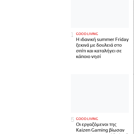
GOOD LIVING
Η ιδανική summer Friday
ξεκινά με δουλειά στο
σπίτι και καταλήγει σε
κάποιο νησί
GOOD LIVING
Οι εργαζόμενοι της
Kaizen Gaming βίωσαν