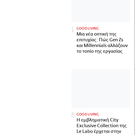
GOOD LIVING
Μια νέα οπτική της
επιτυχίας: Πώς Gen Zs
και Millennials αλλάζουν
το τοπίο της εργασίας
GOOD LIVING
Η εμβληματική City
Exclusive Collection της
Le Labo έρχεται στην