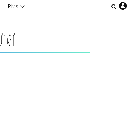
Plus
Θέματα
Συνεντεύξεις
Videos
UN
τα
Αφιερώματα
Ζώδια
Εξομολογήσεις
Blogs
η
Οι Αθηναίοι
Απώλειες
Lgbtqi+
Επιλογές