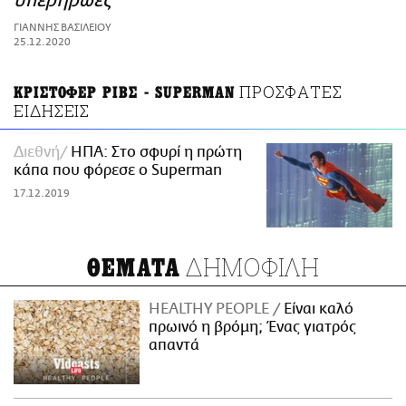
υπερήρωες
ΑΜΠΑ
ΓΙΑΝΝΗΣ ΒΑΣΙΛΕΙΟΥ
PRINT
25.12.2020
ΠΡΟΣΦΑΤΕΣ
ΚΡΙΣΤΟΦΕΡ ΡΙΒΣ - SUPERMAN
ΕΙΔΗΣΕΙΣ
Διεθνή
ΗΠΑ: Στο σφυρί η πρώτη
κάπα που φόρεσε ο Superman
17.12.2019
ΔΗΜΟΦΙΛΗ
ΘΕΜΑΤΑ
HEALTHY PEOPLE
Είναι καλό
πρωινό η βρόμη; Ένας γιατρός
απαντά