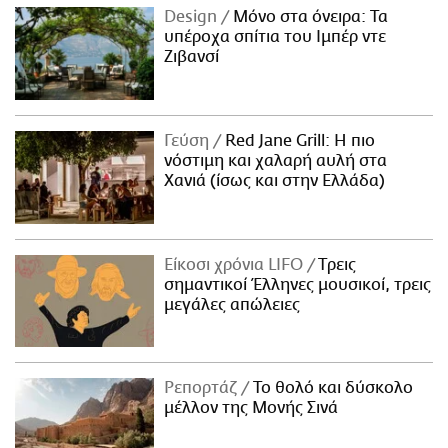
Design
Μόνο στα όνειρα: Τα
υπέροχα σπίτια του Ιμπέρ ντε
Ζιβανσί
Γεύση
Red Jane Grill: Η πιο
νόστιμη και χαλαρή αυλή στα
Χανιά (ίσως και στην Ελλάδα)
Είκοσι χρόνια LIFO
Tρεις
σημαντικοί Έλληνες μουσικοί, τρεις
μεγάλες απώλειες
Ρεπορτάζ
Το θολό και δύσκολο
μέλλον της Μονής Σινά