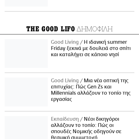
ΔΗΜΟΦΙΛΗ
THE GOOD LIFO
Good Living
Η ιδανική summer
Friday ξεκινά με δουλειά στο σπίτι
και καταλήγει σε κάποιο νησί
Good Living
Μια νέα οπτική της
επιτυχίας: Πώς Gen Zs και
Millennials αλλάζουν το τοπίο της
εργασίας
Εκπαίδευση
Νέοι δικηγόροι
αλλάζουν το τοπίο: Πώς οι
σπουδές Νομικής οδηγούν σε
θεσμική συμμετοχή