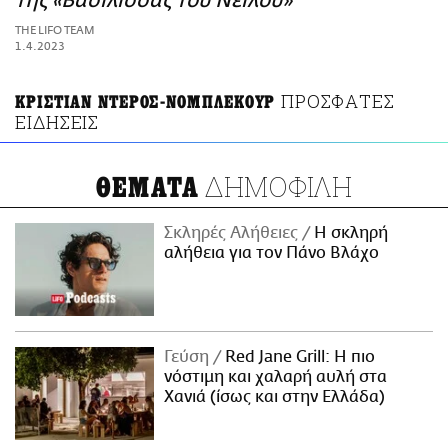
της «Βασίλισσας του Νείλου»
ΑΜΠΑ
THE LIFO TEAM
PRINT
1.4.2023
ΠΡΟΣΦΑΤΕΣ
ΚΡΙΣΤΙΑΝ ΝΤΕΡΟΣ-ΝΟΜΠΛΕΚΟΥΡ
ΕΙΔΗΣΕΙΣ
ΔΗΜΟΦΙΛΗ
ΘΕΜΑΤΑ
Σκληρές Αλήθειες
H σκληρή
αλήθεια για τον Πάνο Βλάχο
Γεύση
Red Jane Grill: Η πιο
νόστιμη και χαλαρή αυλή στα
Χανιά (ίσως και στην Ελλάδα)