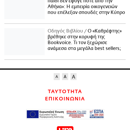
παιδί δεν έφυγε ποτέ από την
Αθήνα»: Η εμπειρία οικογενειών
που επέλεξαν σπουδές στην Κύπρο
Οδηγός Βιβλίου
Ο «Καθρέφτης»
βρέθηκε στην κορυφή της
Bookvoice. Τι τον ξεχώρισε
ανάμεσα στα μεγάλα best sellers;
ΤΑΥΤΟΤΗΤΑ
ΕΠΙΚΟΙΝΩΝΙΑ