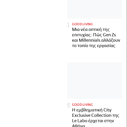
GOOD LIVING
Μια νέα οπτική της
επιτυχίας: Πώς Gen Zs
και Millennials αλλάζουν
το τοπίο της εργασίας
GOOD LIVING
Η εμβληματική City
Exclusive Collection της
Le Labo έρχεται στην
Αθήνα