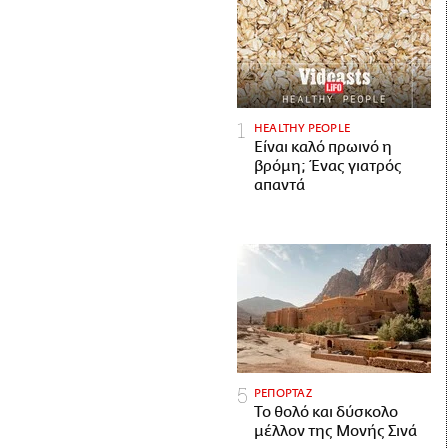
HEALTHY PEOPLE
Είναι καλό πρωινό η
βρόμη; Ένας γιατρός
απαντά
ΡΕΠΟΡΤΑΖ
Το θολό και δύσκολο
μέλλον της Μονής Σινά