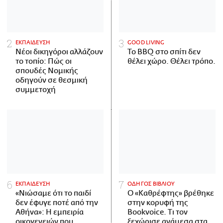
ΕΚΠΑΙΔΕΥΣΗ
GOOD LIVING
Νέοι δικηγόροι αλλάζουν
Το BBQ στο σπίτι δεν
το τοπίο: Πώς οι
θέλει χώρο. Θέλει τρόπο.
σπουδές Νομικής
οδηγούν σε θεσμική
συμμετοχή
ΕΚΠΑΙΔΕΥΣΗ
ΟΔΗΓΟΣ ΒΙΒΛΙΟΥ
«Νιώσαμε ότι το παιδί
Ο «Καθρέφτης» βρέθηκε
δεν έφυγε ποτέ από την
στην κορυφή της
Αθήνα»: Η εμπειρία
Bookvoice. Τι τον
οικογενειών που
ξεχώρισε ανάμεσα στα