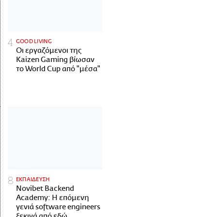
GOOD LIVING
Οι εργαζόμενοι της
Kaizen Gaming βίωσαν
το World Cup από "μέσα"
ΕΚΠΑΙΔΕΥΣΗ
Novibet Backend
Academy: Η επόμενη
γενιά software engineers
ξεκινά από εδώ