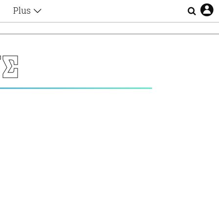
Plus
Θέματα
Συνεντεύξεις
Videos
ΝΣ
τα
Αφιερώματα
Ζώδια
Εξομολογήσεις
Blogs
η
Οι Αθηναίοι
Απώλειες
Lgbtqi+
Επιλογές