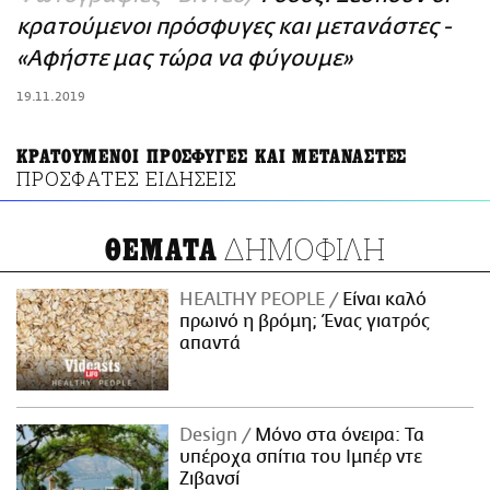
ΑΜΠΑ
κρατούμενοι πρόσφυγες και μετανάστες -
PRINT
«Αφήστε μας τώρα να φύγουμε»
19.11.2019
ΚΡΑΤΟΥΜΕΝΟΙ ΠΡΟΣΦΥΓΕΣ ΚΑΙ ΜΕΤΑΝΑΣΤΕΣ
ΠΡΟΣΦΑΤΕΣ ΕΙΔΗΣΕΙΣ
ΔΗΜΟΦΙΛΗ
ΘΕΜΑΤΑ
HEALTHY PEOPLE
Είναι καλό
πρωινό η βρόμη; Ένας γιατρός
απαντά
Design
Μόνο στα όνειρα: Τα
υπέροχα σπίτια του Ιμπέρ ντε
Ζιβανσί