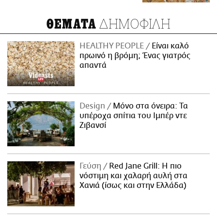
ΔΗΜΟΦΙΛΗ
ΘΕΜΑΤΑ
HEALTHY PEOPLE
Είναι καλό
πρωινό η βρόμη; Ένας γιατρός
απαντά
Design
Μόνο στα όνειρα: Τα
υπέροχα σπίτια του Ιμπέρ ντε
Ζιβανσί
Γεύση
Red Jane Grill: Η πιο
νόστιμη και χαλαρή αυλή στα
Χανιά (ίσως και στην Ελλάδα)