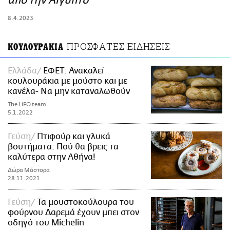
από την Αίγυπτο
ΑΜΠΑ
8.4.2023
PRINT
ΠΡΟΣΦΑΤΕΣ ΕΙΔΗΣΕΙΣ
ΚΟΥΛΟΥΡΑΚΙΑ
Ελλάδα
ΕΦΕΤ: Ανακαλεί
κουλουράκια με μούστο και με
κανέλα- Να μην καταναλωθούν
The LiFO team
5.1.2022
Γεύση
Πτιφούρ και γλυκά
βουτήματα: Πού θα βρεις τα
καλύτερα στην Αθήνα!
Δώρα Μάστορα
28.11.2021
Γεύση
Τα μουστοκούλουρα του
φούρνου Δαρεμά έχουν μπει στον
οδηγό του Michelin