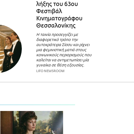
λήξης του 63ου
Φεστιβάλ
Κινηματογράφου
Θεσσαλονίκης
Η ταινία προσεγγίζει με
διαφορετικό τρόπο την
αυτοκράτειρα Σίσσυ και ρίχνει
μια φεμινιστική ματιά στους
κοινωνικούς περιορισμούς που
καλείται να αντιμετωπίσει μία
γυναίκα σε θέση εξουσίας.
LIFO NEWSROOM