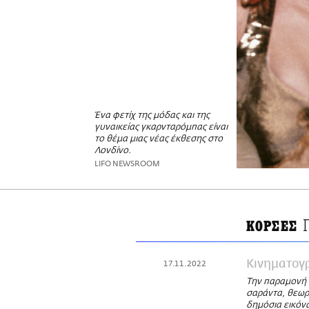
Ένα φετίχ της μόδας και της
γυναικείας γκαρνταρόμπας είναι
το θέμα μιας νέας έκθεσης στο
Λονδίνο.
LIFO NEWSROOM
ΚΟΡΣΕΣ
Κινηματογ
17.11.2022
Την παραμονή τ
σαράντα, θεωρε
δημόσια εικόνα