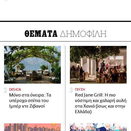
ΔΗΜΟΦΙΛΗ
ΘΕΜΑΤΑ
DESIGN
ΓΕΥΣΗ
Μόνο στα όνειρα: Τα
Red Jane Grill: Η πιο
υπέροχα σπίτια του
νόστιμη και χαλαρή αυλή
Ιμπέρ ντε Ζιβανσί
στα Χανιά (ίσως και στην
Ελλάδα)