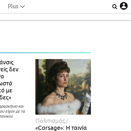
Plus
Θέματα
Συνεντεύξεις
Videos
τα
Αφιερώματα
Ζώδια
Εξομολογήσεις
Blogs
η
άνσις
Οι Αθηναίοι
είς δεν
Απώλειες
να
Lgbtqi+
σωστά
Επιλογές
κό με
δες»
ρασκήνιο και
υ είχαν με τα
τανικού
Πολιτισμός
«Corsage»: Η ταινία