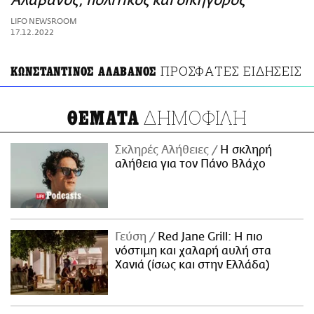
Αλαβάνος, πολιτικός και δικηγόρος
ΑΜΠΑ
LIFO NEWSROOM
PRINT
17.12.2022
ΠΡΟΣΦΑΤΕΣ ΕΙΔΗΣΕΙΣ
ΚΩΝΣΤΑΝΤΙΝΟΣ ΑΛΑΒΑΝΟΣ
ΔΗΜΟΦΙΛΗ
ΘΕΜΑΤΑ
Σκληρές Αλήθειες
H σκληρή
αλήθεια για τον Πάνο Βλάχο
Γεύση
Red Jane Grill: Η πιο
νόστιμη και χαλαρή αυλή στα
Χανιά (ίσως και στην Ελλάδα)