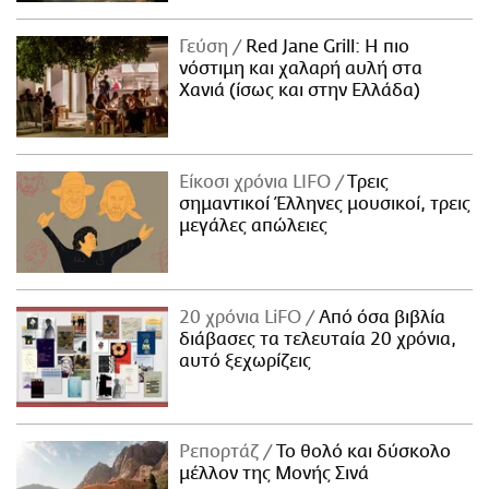
Γεύση
Red Jane Grill: Η πιο
νόστιμη και χαλαρή αυλή στα
Χανιά (ίσως και στην Ελλάδα)
Είκοσι χρόνια LIFO
Tρεις
σημαντικοί Έλληνες μουσικοί, τρεις
μεγάλες απώλειες
20 χρόνια LiFO
Από όσα βιβλία
διάβασες τα τελευταία 20 χρόνια,
αυτό ξεχωρίζεις
Ρεπορτάζ
Το θολό και δύσκολο
μέλλον της Μονής Σινά