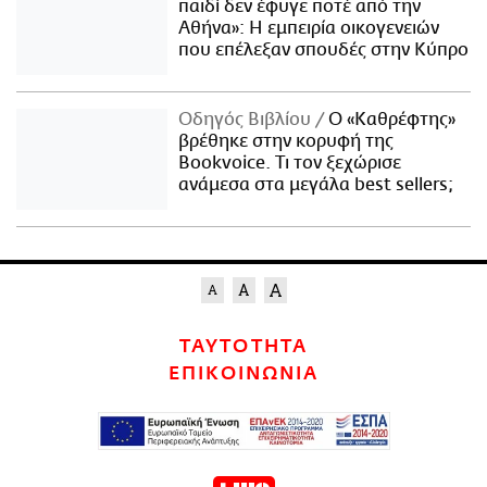
παιδί δεν έφυγε ποτέ από την
Αθήνα»: Η εμπειρία οικογενειών
που επέλεξαν σπουδές στην Κύπρο
Οδηγός Βιβλίου
Ο «Καθρέφτης»
βρέθηκε στην κορυφή της
Bookvoice. Τι τον ξεχώρισε
ανάμεσα στα μεγάλα best sellers;
ΤΑΥΤΟΤΗΤΑ
ΕΠΙΚΟΙΝΩΝΙΑ