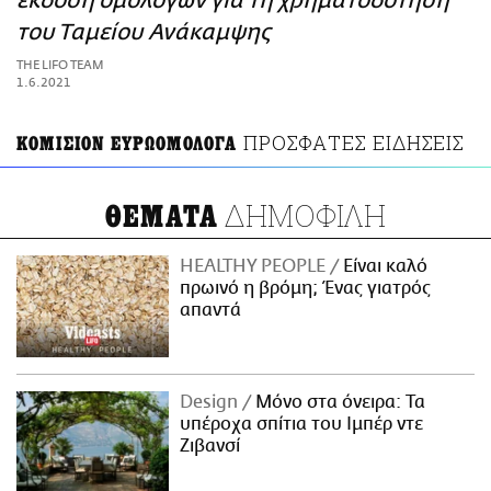
έκδοση ομολόγων για τη χρηματοδότηση
ΑΜΠΑ
του Ταμείου Ανάκαμψης
PRINT
THE LIFO TEAM
1.6.2021
ΠΡΟΣΦΑΤΕΣ ΕΙΔΗΣΕΙΣ
ΚΟΜΙΣΙΟΝ ΕΥΡΩΟΜΟΛΟΓΑ
ΔΗΜΟΦΙΛΗ
ΘΕΜΑΤΑ
HEALTHY PEOPLE
Είναι καλό
πρωινό η βρόμη; Ένας γιατρός
απαντά
Design
Μόνο στα όνειρα: Τα
υπέροχα σπίτια του Ιμπέρ ντε
Ζιβανσί