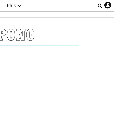
Plus
Θέματα
Συνεντεύξεις
Videos
ΧΡΟΝΟ
τα
Αφιερώματα
Ζώδια
Εξομολογήσεις
Blogs
η
Οι Αθηναίοι
Απώλειες
Lgbtqi+
Επιλογές