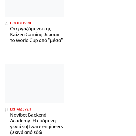
GOOD LIVING
Οι εργαζόμενοι της
Kaizen Gaming βίωσαν
το World Cup από "μέσα"
ΕΚΠΑΙΔΕΥΣΗ
Novibet Backend
Academy: Η επόμενη
γενιά software engineers
ξεκινά από εδώ