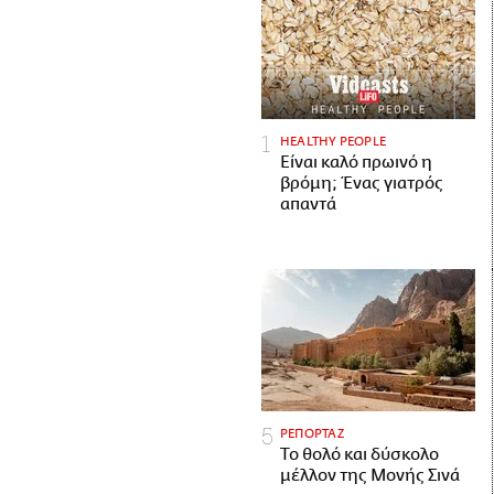
HEALTHY PEOPLE
Είναι καλό πρωινό η
βρόμη; Ένας γιατρός
απαντά
ΡΕΠΟΡΤΑΖ
Το θολό και δύσκολο
μέλλον της Μονής Σινά