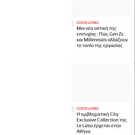
GOOD LIVING
Μια νέα οπτική της
επιτυχίας: Πώς Gen Zs
και Millennials αλλάζουν
το τοπίο της εργασίας
GOOD LIVING
Η εμβληματική City
Exclusive Collection της
Le Labo έρχεται στην
Αθήνα