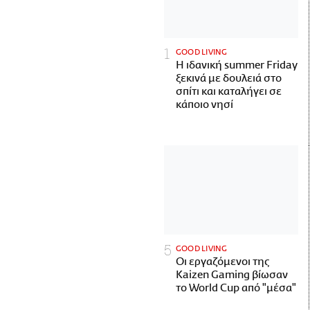
GOOD LIVING
Η ιδανική summer Friday
ξεκινά με δουλειά στο
σπίτι και καταλήγει σε
κάποιο νησί
GOOD LIVING
Οι εργαζόμενοι της
Kaizen Gaming βίωσαν
το World Cup από "μέσα"