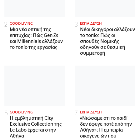
GOOD LIVING
ΕΚΠΑΙΔΕΥΣΗ
Μια νέα οπτική της
Νέοι δικηγόροι αλλάζουν
επιτυχίας: Πώς Gen Zs
το τοπίο: Πώς οι
και Millennials αλλάζουν
σπουδές Νομικής
το τοπίο της εργασίας
οδηγούν σε θεσμική
συμμετοχή
GOOD LIVING
ΕΚΠΑΙΔΕΥΣΗ
Η εμβληματική City
«Νιώσαμε ότι το παιδί
Exclusive Collection της
δεν έφυγε ποτέ από την
Le Labo έρχεται στην
Αθήνα»: Η εμπειρία
Αθήνα
οικογενειών που