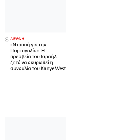
ΔΙΕΘΝΗ
«Ντροπή για την
Πορτογαλία»: Η
πρεσβεία του Ισραήλ
ζητά να ακυρωθεί η
συναυλία του Kanye West