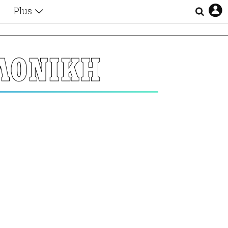
Plus
Θέματα
Συνεντεύξεις
Videos
ΛΟΝΙΚΗ
τα
Αφιερώματα
Ζώδια
Εξομολογήσεις
Blogs
η
Οι Αθηναίοι
Απώλειες
Lgbtqi+
Επιλογές