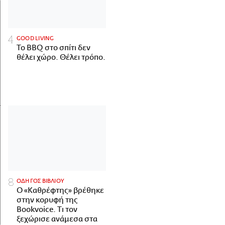
GOOD LIVING
Το BBQ στο σπίτι δεν
θέλει χώρο. Θέλει τρόπο.
ΟΔΗΓΟΣ ΒΙΒΛΙΟΥ
Ο «Καθρέφτης» βρέθηκε
στην κορυφή της
Bookvoice. Τι τον
ξεχώρισε ανάμεσα στα